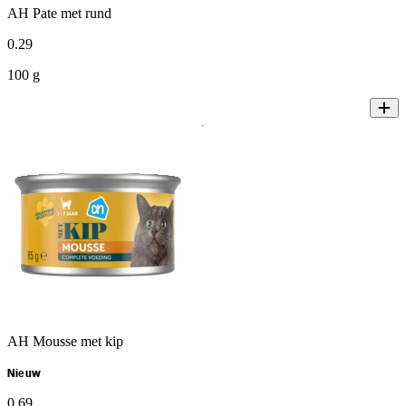
AH Pate met rund
0
.
29
100 g
AH Mousse met kip
Nieuw
0
.
69