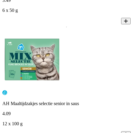
3
.
49
6 x 50 g
AH Maaltijdzakjes selectie senior in saus
4
.
09
12 x 100 g