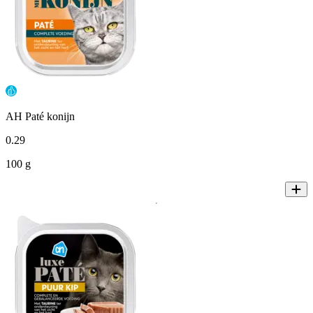
AH Paté konijn
0
.
29
100 g