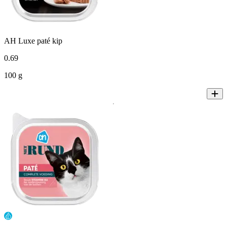
AH Luxe paté kip
0
.
69
100 g