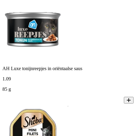
AH Luxe tonijnreepjes in oriëntaalse saus
1
.
09
85 g