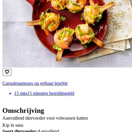
Garnalenamuses op eetbaar lepeltje
15
min
15 minuten bereidingstijd
Omschrijving
Aanvullend diervoeder voor volwassen katten
Kip in saus
Soort diervoeder:
Aanvullend