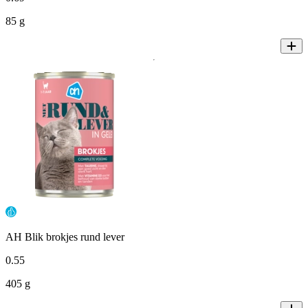
85 g
AH Blik brokjes rund lever
0
.
55
405 g