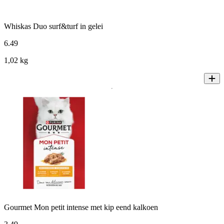
Whiskas Duo surf&turf in gelei
6
.
49
1,02 kg
Gourmet Mon petit intense met kip eend kalkoen