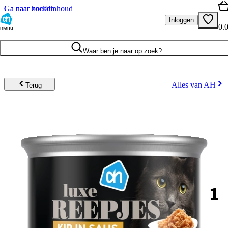
Ga naar hoofdinhoud
Ga naar zoeken
Inloggen
0.
menu
Waar ben je naar op zoek?
Alles van AH
Terug
1
.