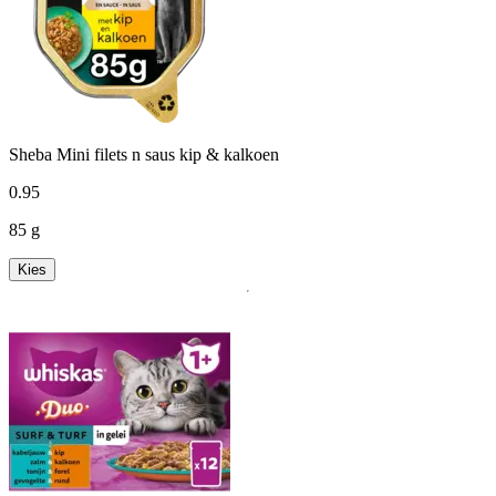
Sheba Mini filets n saus kip & kalkoen
0
.
95
85 g
Kies