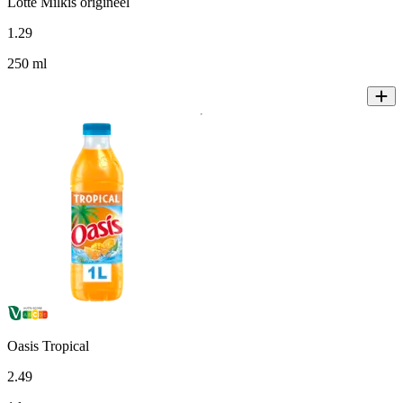
Lotte Milkis origineel
1
.
29
250 ml
Oasis Tropical
2
.
49