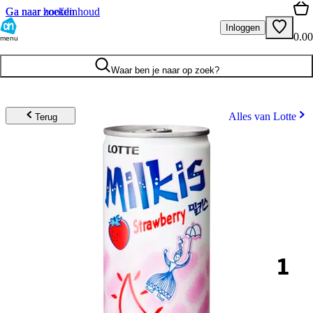
Ga naar hoofdinhoud
Ga naar zoeken
Inloggen
0.00
menu
Waar ben je naar op zoek?
Alles van Lotte
Terug
1
.