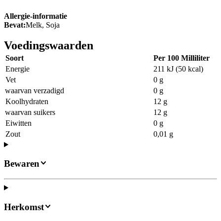
Allergie-informatie
Bevat:
Melk, Soja
Voedingswaarden
Soort
Per 100 Milliliter
Energie
211 kJ (50 kcal)
Vet
0 g
waarvan verzadigd
0 g
Koolhydraten
12 g
waarvan suikers
12 g
Eiwitten
0 g
Zout
0,01 g
Bewaren
Herkomst