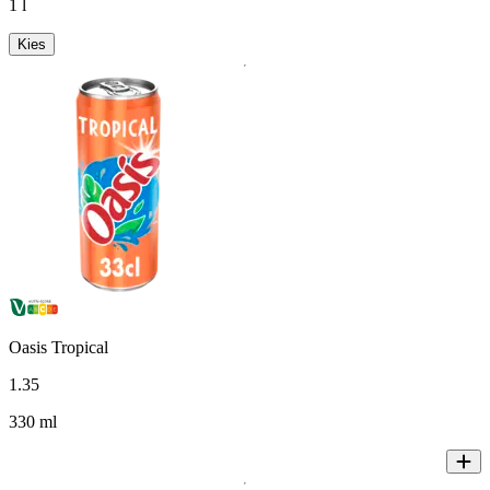
1 l
Kies
Oasis Tropical
1
.
35
330 ml