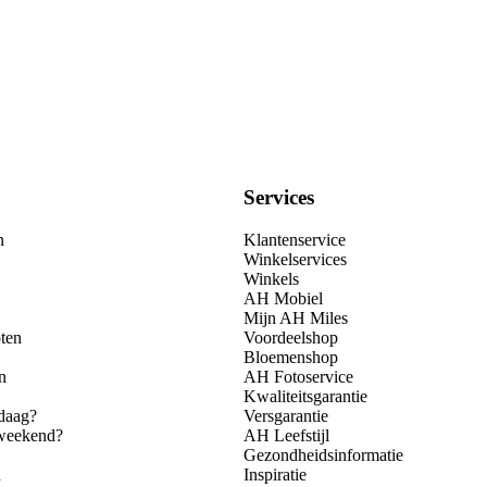
Services
n
Klantenservice
Winkelservices
Winkels
AH Mobiel
Mijn AH Miles
ten
Voordeelshop
Bloemenshop
n
AH Fotoservice
Kwaliteitsgarantie
daag?
Versgarantie
 weekend?
AH Leefstijl
Gezondheidsinformatie
n
Inspiratie