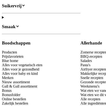
Suikervrij
Smaak
Boodschappen
Allerhande
Producten
Zomerse recepte
Prijsfavorieten
BBQ-recepten
Blue home
Salades
Alles voor vegetarisch eten
Pasta's
Alles voor je gezondheid
Airfryer recepten
Alles voor baby en kind
Makkelijke recep
Merken
Snelle recepten
Nieuw assortiment
Gezonde recepte
Gall & Gall assortiment
Weekmenu's
Bonus
Wat eten we van
Bonusfolder
Wat eten we dit
Online bestellen
Alle recepten
Zakelijk bestellen
Alle ingrediënte