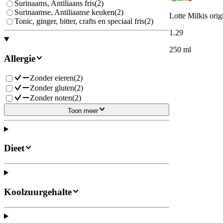
Surinaams, Antiliaans fris
(
2
)
Surinaamse, Antiliaanse keuken
(
2
)
Lotte Milkis orig
Tonic, ginger, bitter, crafts en speciaal fris
(
2
)
1
.
29
250 ml
Allergie
Zonder eieren
(
2
)
Zonder gluten
(
2
)
Zonder noten
(
2
)
Toon meer
Dieet
Koolzuurgehalte