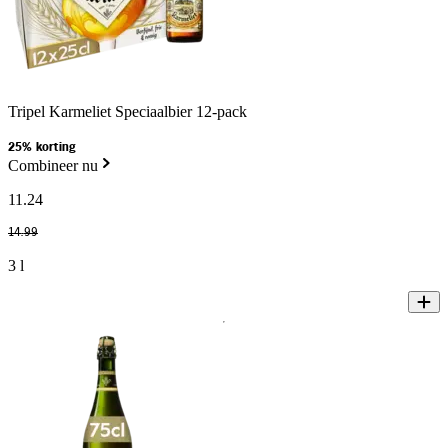
Tripel Karmeliet Speciaalbier 12-pack
25% korting
Combineer nu
11
.
24
14
.
99
3 l