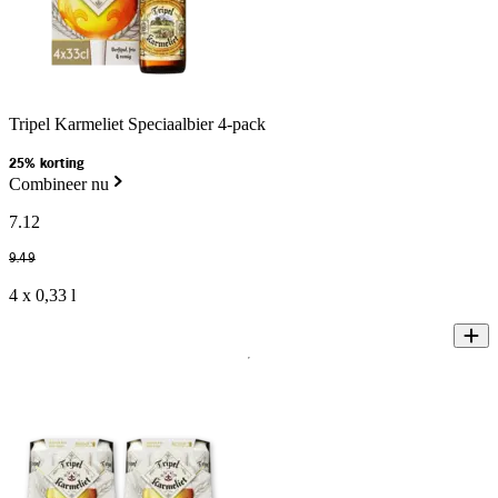
Tripel Karmeliet Speciaalbier 4-pack
25% korting
Combineer nu
7
.
12
9
.
49
4 x 0,33 l