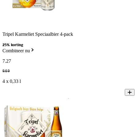
Tripel Karmeliet Speciaalbier 4-pack
25% korting
Combineer nu
7
.
27
9
.
69
4 x 0,33 l