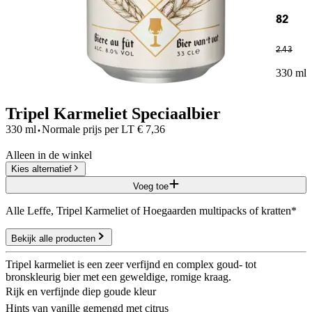
82
2
.
43
330 ml
Tripel Karmeliet Speciaalbier
·
330 ml
Normale prijs per
LT
€
7,36
Alleen in de winkel
Kies alternatief
Voeg toe
Alle Leffe, Tripel Karmeliet of Hoegaarden multipacks of kratten*
Bekijk alle producten
Tripel karmeliet is een zeer verfijnd en complex goud- tot
bronskleurig bier met een geweldige, romige kraag.
Rijk en verfijnde diep goude kleur
Hints van vanille gemengd met citrus