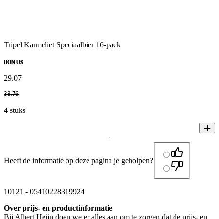
Tripel Karmeliet Speciaalbier 16-pack
BONUS
29
.
07
38
.
76
4 stuks
Heeft de informatie op deze pagina je geholpen?
10121
-
05410228319924
Over prijs- en productinformatie
Bij Albert Heijn doen we er alles aan om te zorgen dat de prijs- en