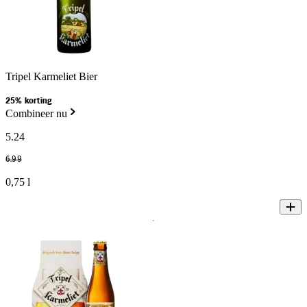
Tripel Karmeliet Bier
25% korting
Combineer nu
5
.
24
6
.
99
0,75 l