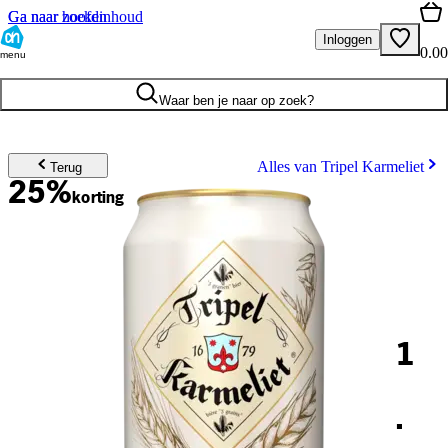
Ga naar hoofdinhoud
Ga naar zoeken
Inloggen
0.00
menu
Waar ben je naar op zoek?
Alles van Tripel Karmeliet
Terug
25%
korting
1
.