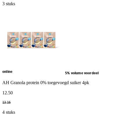
3 stuks
online
5% volume voordeel
AH Granola protein 0% toegevoegd suiker 4pk
12
.
50
13
.
16
4 stuks