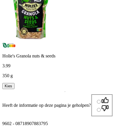
Holie's Granola nuts & seeds
3
.
99
350 g
Kies
Heeft de informatie op deze pagina je geholpen?
9602
-
08718907883795