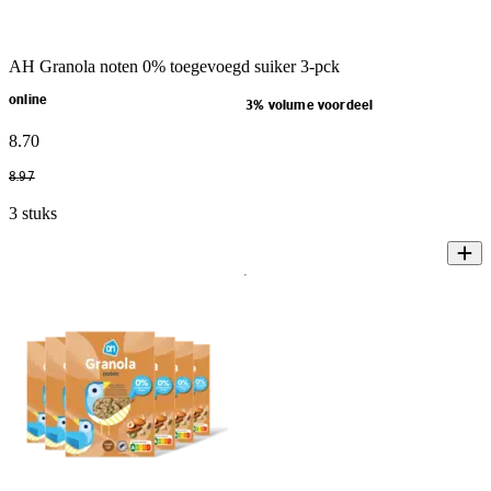
AH Granola noten 0% toegevoegd suiker 3-pck
online
3% volume voordeel
8
.
70
8
.
97
3 stuks