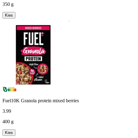
350 g
Kies
Fuel10K Granola protein mixed berries
3
.
99
400 g
Kies