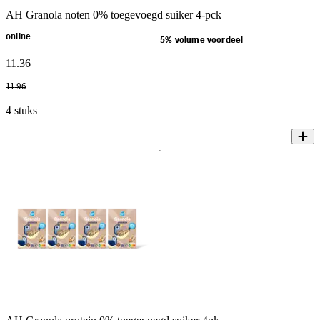
AH Granola noten 0% toegevoegd suiker 4-pck
online
5% volume voordeel
11
.
36
11
.
96
4 stuks