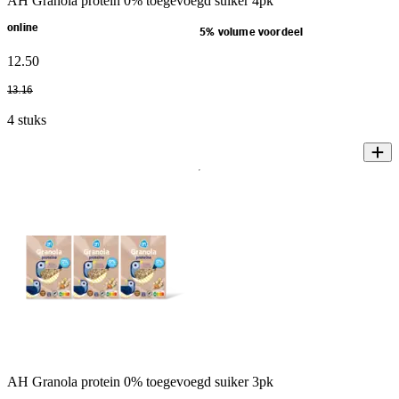
AH Granola protein 0% toegevoegd suiker 4pk
online
5% volume voordeel
12
.
50
13
.
16
4 stuks
AH Granola protein 0% toegevoegd suiker 3pk