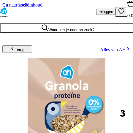
Ga naar hoofdinhoud
Ga naar zoeken
Inloggen
0.
menu
Waar ben je naar op zoek?
Alles van AH
Terug
3
.