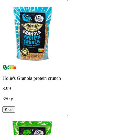
Holie's Granola protein crunch
3
.
99
350 g
Kies