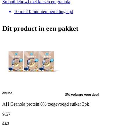
Smoothiebowl met kersen en granola
10
min
10 minuten bereidingstijd
Dit product in een pakket
online
3% volume voordeel
AH Granola protein 0% toegevoegd suiker 3pk
9
.
57
9
.
87