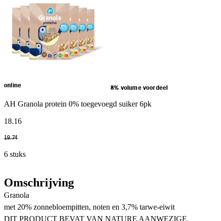
online
8% volume voordeel
AH Granola protein 0% toegevoegd suiker 6pk
18
.
16
19
.
74
6 stuks
Omschrijving
Granola
met 20% zonnebloempitten, noten en 3,7% tarwe-eiwit
DIT PRODUCT BEVAT VAN NATURE AANWEZIGE