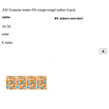
AH Granola noten 0% toegevoegd suiker 6-pck
online
8% volume voordeel
16
.
50
17
.
94
6 stuks