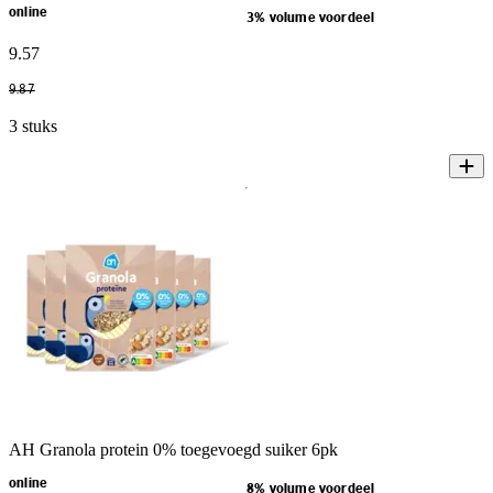
online
3% volume voordeel
9
.
57
9
.
87
3 stuks
AH Granola protein 0% toegevoegd suiker 6pk
online
8% volume voordeel