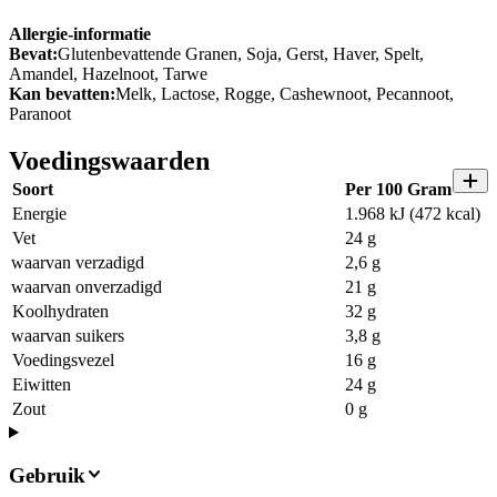
Allergie-informatie
Bevat:
Glutenbevattende Granen, Soja, Gerst, Haver, Spelt,
Amandel, Hazelnoot, Tarwe
Kan bevatten:
Melk, Lactose, Rogge, Cashewnoot, Pecannoot,
Paranoot
Voedingswaarden
Soort
Per 100 Gram
Energie
1.968 kJ (472 kcal)
Vet
24 g
waarvan verzadigd
2,6 g
waarvan onverzadigd
21 g
Koolhydraten
32 g
waarvan suikers
3,8 g
Voedingsvezel
16 g
Eiwitten
24 g
Zout
0 g
Gebruik