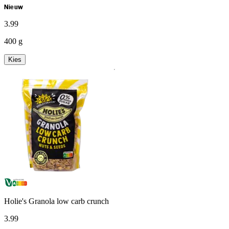
Nieuw
3
.
99
400 g
Kies
Holie's Granola low carb crunch
3
.
99