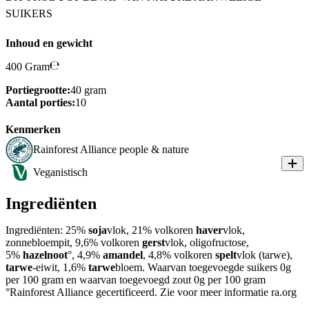
SUIKERS
Inhoud en gewicht
400 Gram
Portiegrootte:
40 gram
Aantal porties:
10
Kenmerken
Rainforest Alliance people & nature
Veganistisch
Ingrediënten
Ingrediënten: 25%
soja
vlok, 21% volkoren
haver
vlok,
zonnebloempit, 9,6% volkoren
gerst
vlok, oligofructose,
5%
hazelnoot
°, 4,9%
amandel
, 4,8% volkoren
spelt
vlok (tarwe),
tarwe
-eiwit, 1,6%
tarwe
bloem. Waarvan toegevoegde suikers 0g
per 100 gram en waarvan toegevoegd zout 0g per 100 gram
°Rainforest Alliance gecertificeerd. Zie voor meer informatie ra.org