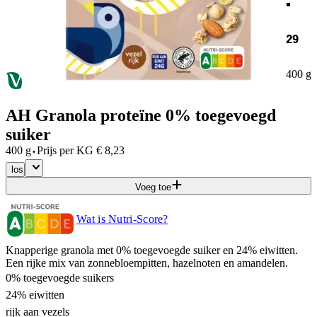
29
400 g
AH Granola proteïne 0% toegevoegd
suiker
·
400 g
Prijs per
KG
€
8,23
los
Voeg toe
Wat is Nutri-Score?
Knapperige granola met 0% toegevoegde suiker en 24% eiwitten.
Een rijke mix van zonnebloempitten, hazelnoten en amandelen.
0% toegevoegde suikers
24% eiwitten
rijk aan vezels