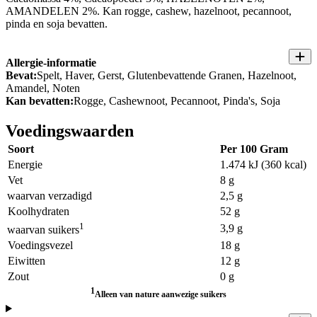
AMANDELEN 2%. Kan rogge, cashew, hazelnoot, pecannoot,
pinda en soja bevatten.
Allergie-informatie
Bevat:
Spelt, Haver, Gerst, Glutenbevattende Granen, Hazelnoot,
Amandel, Noten
Kan bevatten:
Rogge, Cashewnoot, Pecannoot, Pinda's, Soja
Voedingswaarden
Soort
Per 100 Gram
Energie
1.474 kJ (360 kcal)
Vet
8 g
waarvan verzadigd
2,5 g
Koolhydraten
52 g
1
3,9 g
waarvan suikers
Voedingsvezel
18 g
Eiwitten
12 g
Zout
0 g
1
Alleen van nature aanwezige suikers