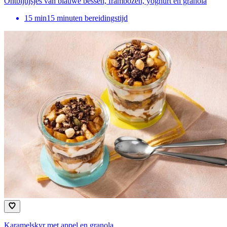
Ontbijtijsjes van blauwe bessen, frambozen, yoghurt en granola
15
min
15 minuten bereidingstijd
Karamelskyr met appel en granola