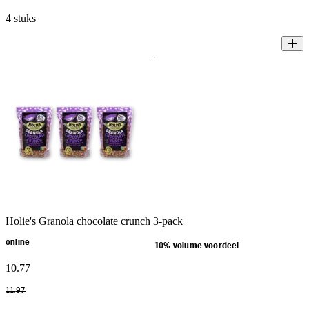
4 stuks
Holie's Granola chocolate crunch 3-pack
online
10% volume voordeel
10
.
77
11
.
97