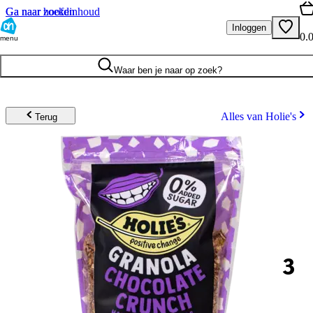
Ga naar hoofdinhoud
Ga naar zoeken
Inloggen
0.
menu
Waar ben je naar op zoek?
Alles van Holie's
Terug
3
.