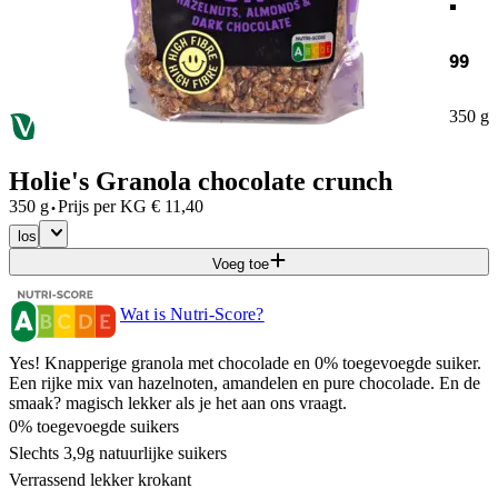
99
350 g
Holie's Granola chocolate crunch
·
350 g
Prijs per
KG
€
11,40
los
Voeg toe
Wat is Nutri-Score?
Yes! Knapperige granola met chocolade en 0% toegevoegde suiker.
Een rijke mix van hazelnoten, amandelen en pure chocolade. En de
smaak? magisch lekker als je het aan ons vraagt.
0% toegevoegde suikers
Slechts 3,9g natuurlijke suikers
Verrassend lekker krokant