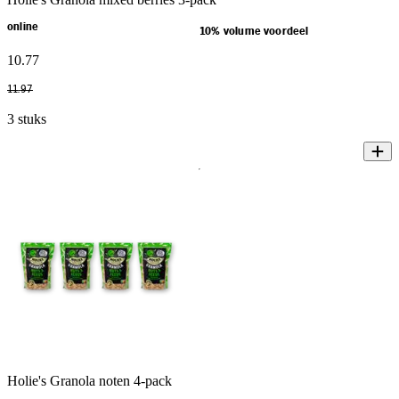
online
10% volume voordeel
10
.
77
11
.
97
3 stuks
Holie's Granola noten 4-pack