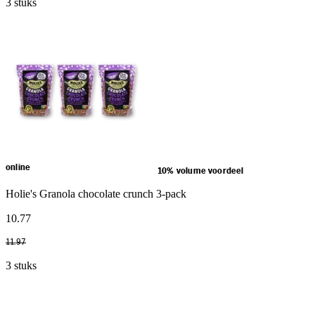
3 stuks
online
10% volume voordeel
Holie's Granola chocolate crunch 3-pack
10
.
77
11
.
97
3 stuks