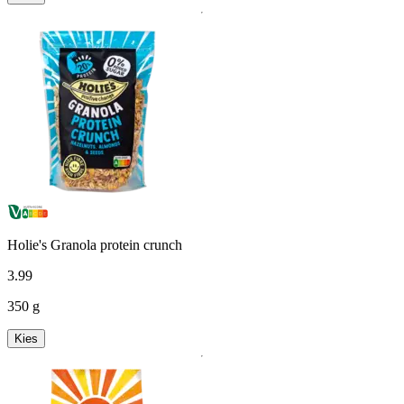
Holie's Granola protein crunch
3
.
99
350 g
Kies