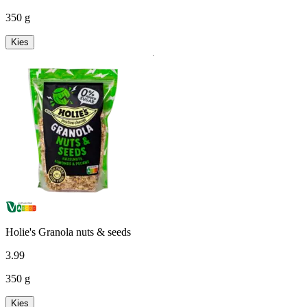
350 g
Kies
Holie's Granola nuts & seeds
3
.
99
350 g
Kies