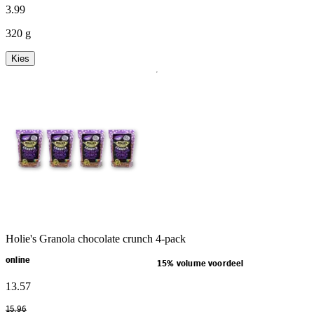
3
.
99
320 g
Kies
Holie's Granola chocolate crunch 4-pack
online
15% volume voordeel
13
.
57
15
.
96