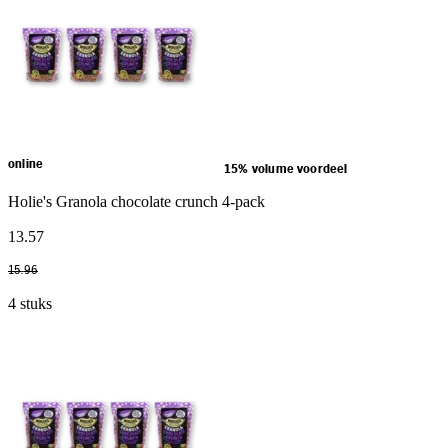
online
15% volume voordeel
Holie's Granola chocolate crunch 4-pack
13
.
57
15
.
96
4 stuks