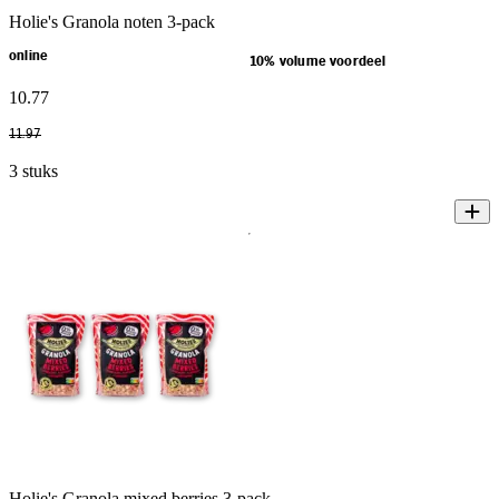
Holie's Granola noten 3-pack
online
10% volume voordeel
10
.
77
11
.
97
3 stuks
Holie's Granola mixed berries 3-pack