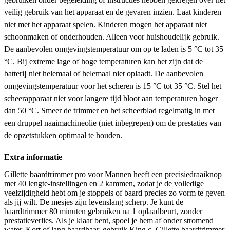
veilig gebruik van het apparaat en de gevaren inzien. Laat kinderen
niet met het apparaat spelen. Kinderen mogen het apparaat niet
schoonmaken of onderhouden. Alleen voor huishoudelĳk gebruik.
De aanbevolen omgevingstemperatuur om op te laden is 5 °C tot 35
°C. Bĳ extreme lage of hoge temperaturen kan het zĳn dat de
batterĳ niet helemaal of helemaal niet oplaadt. De aanbevolen
omgevingstemperatuur voor het scheren is 15 °C tot 35 °C. Stel het
scheerapparaat niet voor langere tĳd bloot aan temperaturen hoger
dan 50 °C. Smeer de trimmer en het scheerblad regelmatig in met
een druppel naaimachineolie (niet inbegrepen) om de prestaties van
de opzetstukken optimaal te houden.
Extra informatie
Gillette baardtrimmer pro voor Mannen heeft een precisiedraaiknop
met 40 lengte-instellingen en 2 kammen, zodat je de volledige
veelzijdigheid hebt om je stoppels of baard precies zo vorm te geven
als jij wilt. De mesjes zijn levenslang scherp. Je kunt de
baardtrimmer 80 minuten gebruiken na 1 oplaadbeurt, zonder
prestatieverlies. Als je klaar bent, spoel je hem af onder stromend
water. Kort of lang baardhaar, gebruik King c. Gillette baardtrimmer