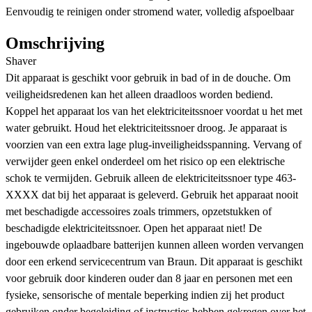
Eenvoudig te reinigen onder stromend water, volledig afspoelbaar
Omschrijving
Shaver
Dit apparaat is geschikt voor gebruik in bad of in de douche. Om
veiligheidsredenen kan het alleen draadloos worden bediend.
Koppel het apparaat los van het elektriciteitssnoer voordat u het met
water gebruikt. Houd het elektriciteitssnoer droog. Je apparaat is
voorzien van een extra lage plug-inveiligheidsspanning. Vervang of
verwĳder geen enkel onderdeel om het risico op een elektrische
schok te vermĳden. Gebruik alleen de elektriciteitssnoer type 463-
XXXX dat bĳ het apparaat is geleverd. Gebruik het apparaat nooit
met beschadigde accessoires zoals trimmers, opzetstukken of
beschadigde elektriciteitssnoer. Open het apparaat niet! De
ingebouwde oplaadbare batterĳen kunnen alleen worden vervangen
door een erkend servicecentrum van Braun. Dit apparaat is geschikt
voor gebruik door kinderen ouder dan 8 jaar en personen met een
fysieke, sensorische of mentale beperking indien zĳ het product
gebruiken onder begeleiding of instructies hebben gekregen over het