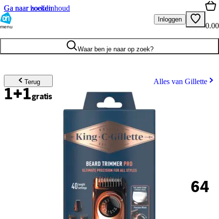
Ga naar hoofdinhoud
Ga naar zoeken
Inloggen
0.00
menu
Waar ben je naar op zoek?
Alles van Gillette
Terug
1+1
gratis
64
.