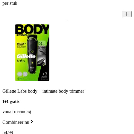
per stuk
Gillette Labs body + intimate body trimmer
1+1 gratis
vanaf maandag
Combineer nu
54
.
99