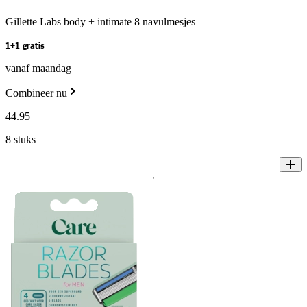
Gillette Labs body + intimate 8 navulmesjes
1+1 gratis
vanaf maandag
Combineer nu
44
.
95
8 stuks