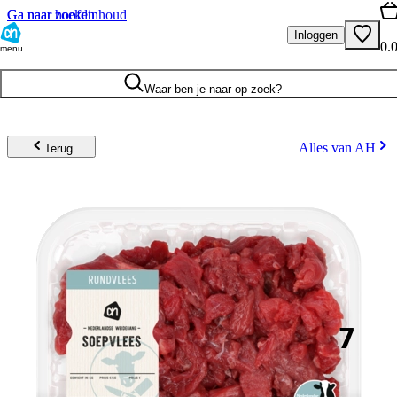
Ga naar hoofdinhoud
Ga naar zoeken
Inloggen
0.
menu
Waar ben je naar op zoek?
Alles van AH
Terug
7
.