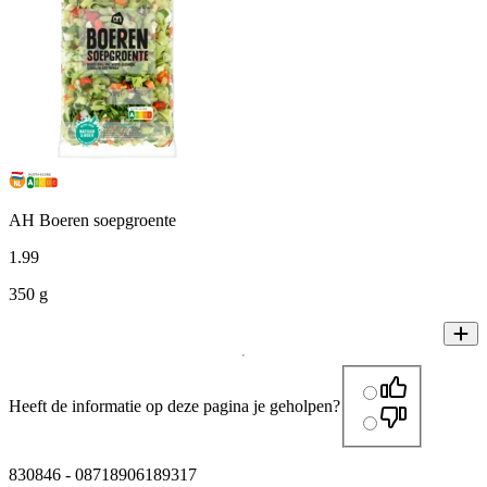
AH Boeren soepgroente
1
.
99
350 g
Heeft de informatie op deze pagina je geholpen?
830846
-
08718906189317