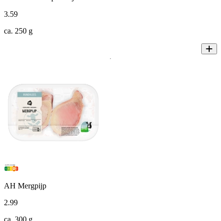
3
.
59
ca. 250 g
AH Mergpijp
2
.
99
ca. 300 g