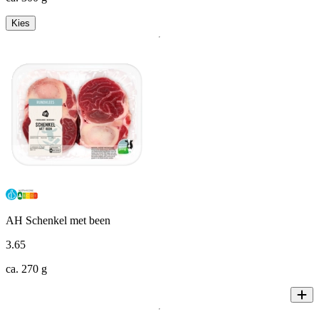
Kies
AH Schenkel met been
3
.
65
ca. 270 g