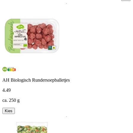
AH Biologisch Rundersoepballetjes
4
.
49
ca. 250 g
Kies