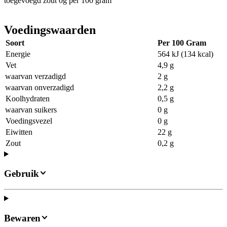
toegevoegd zout 0g per 100 gram
Voedingswaarden
Soort
Per 100 Gram
Energie
564 kJ (134 kcal)
Vet
4,9 g
waarvan verzadigd
2 g
waarvan onverzadigd
2,2 g
Koolhydraten
0,5 g
waarvan suikers
0 g
Voedingsvezel
0 g
Eiwitten
22 g
Zout
0,2 g
Gebruik
Bewaren