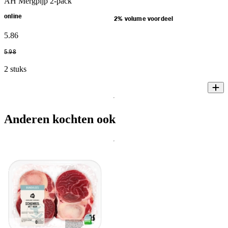
AH Mergpijp 2-pack
online
2% volume voordeel
5
.
86
5
.
98
2 stuks
Anderen kochten ook