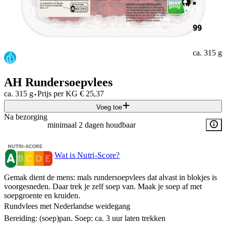
99
ca. 315 g
AH Rundersoepvlees
·
ca. 315 g
Prijs per
KG
€
25,37
Voeg toe
Na bezorging
minimaal 2 dagen houdbaar
Wat is Nutri-Score?
Gemak dient de mens: mals rundersoepvlees dat alvast in blokjes is
voorgesneden. Daar trek je zelf soep van. Maak je soep af met
soepgroente en kruiden.
Rundvlees met Nederlandse weidegang
Bereiding: (soep)pan. Soep: ca. 3 uur laten trekken