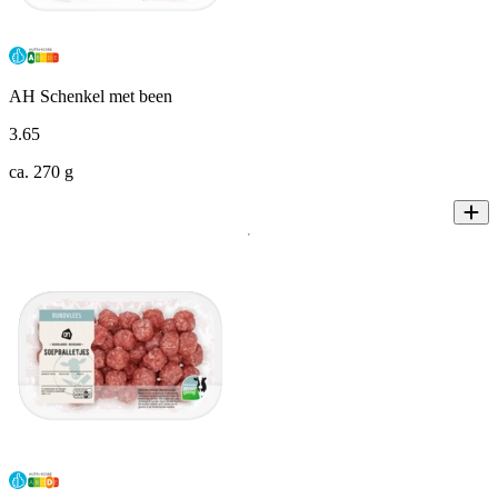
AH Schenkel met been
3
.
65
ca. 270 g