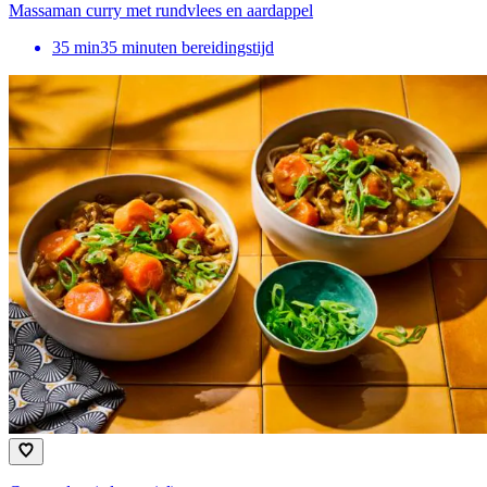
Massaman curry met rundvlees en aardappel
35
min
35 minuten bereidingstijd