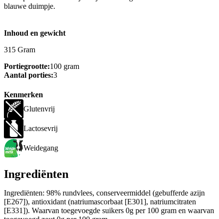
blauwe duimpje.
Inhoud en gewicht
315 Gram
Portiegrootte:
100 gram
Aantal porties:
3
Kenmerken
Glutenvrij
Lactosevrij
Weidegang
Ingrediënten
Ingrediënten: 98% rundvlees, conserveermiddel (gebufferde azijn
[E267]), antioxidant (natriumascorbaat [E301], natriumcitraten
[E331]). Waarvan toegevoegde suikers 0g per 100 gram en waarvan