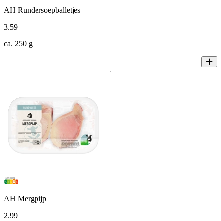
AH Rundersoepballetjes
3
.
59
ca. 250 g
AH Mergpijp
2
.
99