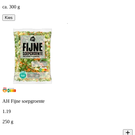
ca. 300 g
Kies
AH Fijne soepgroente
1
.
19
250 g