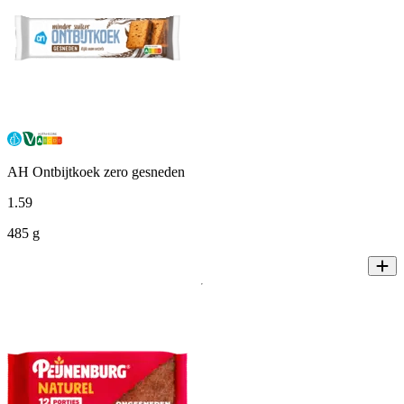
AH Ontbijtkoek zero gesneden
1
.
59
485 g