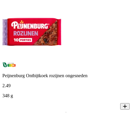
Peijnenburg Ontbijtkoek rozijnen ongesneden
2
.
49
348 g