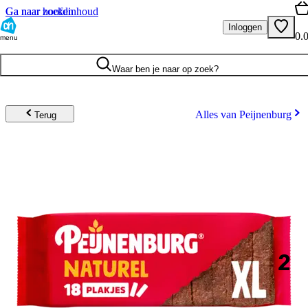
Ga naar hoofdinhoud
Ga naar zoeken
Inloggen
0.
menu
Waar ben je naar op zoek?
Alles van Peijnenburg
Terug
2
.