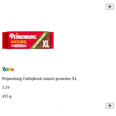
Peijnenburg Ontbijtkoek naturel gesneden XL
3
.
19
455 g