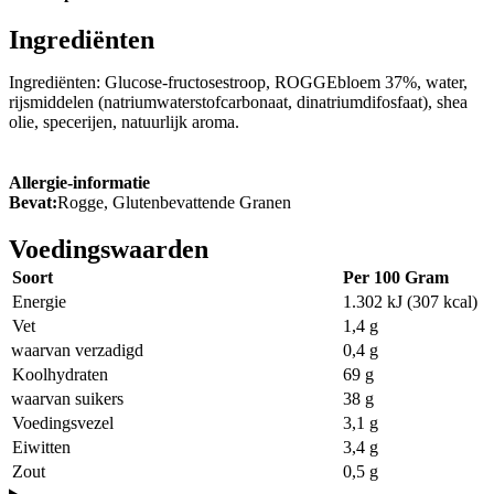
Ingrediënten
Ingrediënten: Glucose-fructosestroop, ROGGEbloem 37%, water,
rijsmiddelen (natriumwaterstofcarbonaat, dinatriumdifosfaat), shea
olie, specerijen, natuurlijk aroma.
Allergie-informatie
Bevat:
Rogge, Glutenbevattende Granen
Voedingswaarden
Soort
Per 100 Gram
Energie
1.302 kJ (307 kcal)
Vet
1,4 g
waarvan verzadigd
0,4 g
Koolhydraten
69 g
waarvan suikers
38 g
Voedingsvezel
3,1 g
Eiwitten
3,4 g
Zout
0,5 g