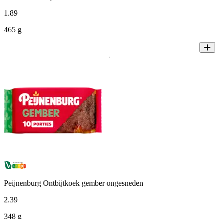
1
.
89
465 g
Peijnenburg Ontbijtkoek gember ongesneden
2
.
39
348 g