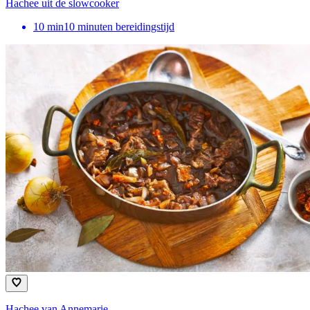
Hachee uit de slowcooker
10
min
10 minuten bereidingstijd
Hachee van Annemarie