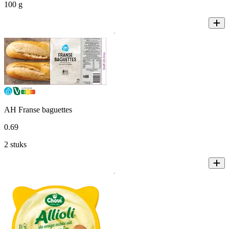
100 g
AH Franse baguettes
0
.
69
2 stuks