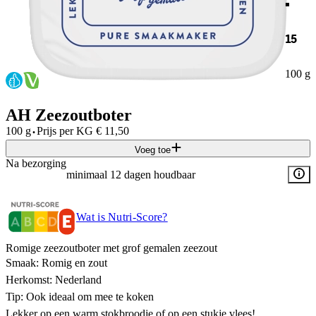
15
100 g
AH Zeezoutboter
·
100 g
Prijs per
KG
€
11,50
Voeg toe
Na bezorging
minimaal 12 dagen houdbaar
Wat is Nutri-Score?
Romige zeezoutboter met grof gemalen zeezout​
Smaak: Romig en zout​
Herkomst: Nederland​
Tip: Ook ideaal om mee te koken​
Lekker op een warm stokbroodje of op een stukje vlees!​