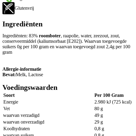
Glutenvrij
Ingrediënten
Ingrediënten: 83%
roomboter
, raapolie, water, zeezout, zout,
conserveermiddel (kaliumsorbaat [E202]). Waarvan toegevoegde
suikers 0g per 100 gram en waarvan toegevoegd zout 2,4g per 100
gram
Allergie-informatie
Bevat:
Melk, Lactose
Voedingswaarden
Soort
Per 100 Gram
Energie
2.980 kJ (725 kcal)
Vet
80 g
waarvan verzadigd
49 g
waarvan onverzadigd
29 g
Koolhydraten
0,8 g
waarvan suikers
0,8 g