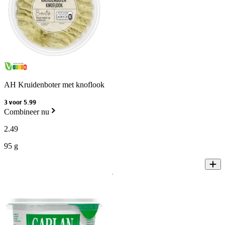
AH Kruidenboter met knoflook
3 voor 5.99
Combineer nu
2
.
49
95 g