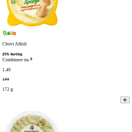
Chovi Allioli
25% korting
Combineer nu
1
.
49
1
.
99
172 g