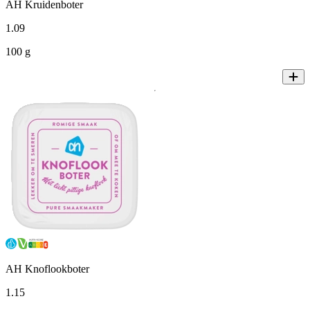
AH Kruidenboter
1
.
09
100 g
AH Knoflookboter
1
.
15