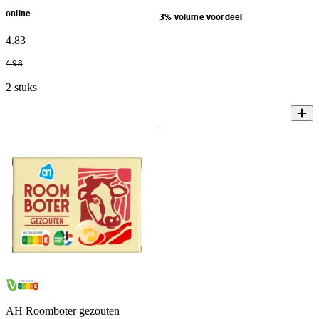
online
3% volume voordeel
4
.
83
4
.
98
2 stuks
AH Roomboter gezouten