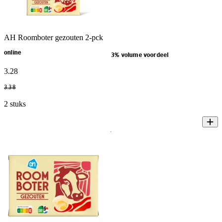
AH Roomboter gezouten 2-pck
online
3% volume voordeel
3
.
28
3
.
38
2 stuks