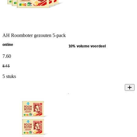
AH Roomboter gezouten 5-pack
online
10% volume voordeel
7
.
60
8
.
45
5 stuks