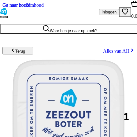
Ga naar hoofdinhoud
Ga naar zoeken
Inloggen
0.
menu
Waar ben je naar op zoek?
Alles van AH
Terug
1
.