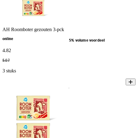
AH Roomboter gezouten 3-pck
online
5% volume voordeel
4
.
82
5
.
07
3 stuks