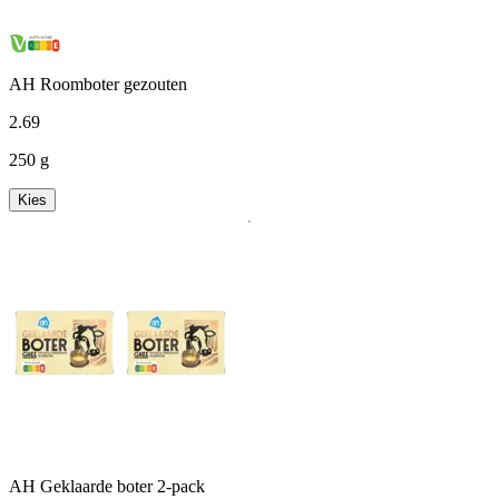
AH Roomboter gezouten
2
.
69
250 g
Kies
AH Geklaarde boter 2-pack