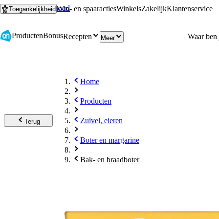
Ga naar hoofdinhoud
Ga naar zoeken
Win- en spaaracties
Winkels
Zakelijk
Klantenservice
Toegankelijkheid
Producten
Bonus
Recepten
Meer
Home
Producten
Zuivel, eieren
Terug
Boter en margarine
Bak- en braadboter