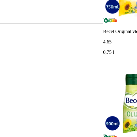
Becel Original vl
4
.
65
0,75 l