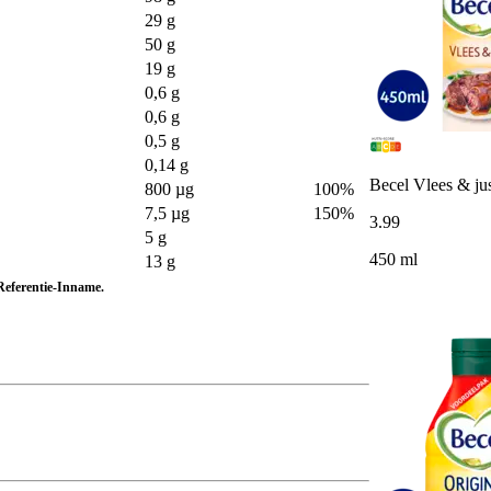
29 g
50 g
19 g
0,6 g
0,6 g
0,5 g
0,14 g
Becel Vlees & jus
800 µg
100%
7,5 µg
150%
3
.
99
5 g
450 ml
13 g
eferentie-Inname.