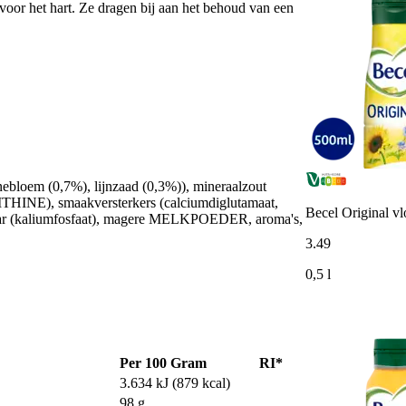
oor het hart. Ze dragen bij aan het behoud van een
nebloem (0,7%), lijnzaad (0,3%)), mineraalzout
HINE), smaakversterkers (calciumdiglutamaat,
Becel Original vl
elaar (kaliumfosfaat), magere MELKPOEDER, aroma's,
3
.
49
0,5 l
Per 100 Gram
RI*
3.634 kJ (879 kcal)
98 g