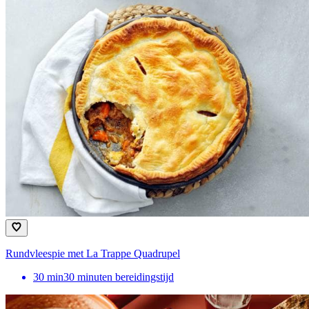
Rundvleespie met La Trappe Quadrupel
30
min
30 minuten bereidingstijd