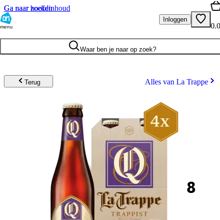
Ga naar hoofdinhoud
Ga naar zoeken
Inloggen
0.
menu
Waar ben je naar op zoek?
Alles van La Trappe
Terug
8
.