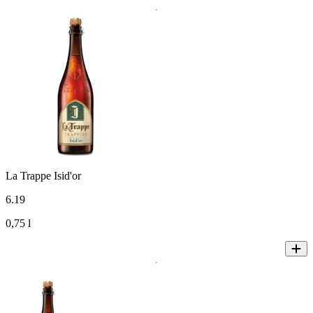
La Trappe Isid'or
6
.
19
0,75 l