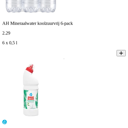
AH Mineraalwater koolzuurvrij 6-pack
2
.
29
6 x 0,5 l