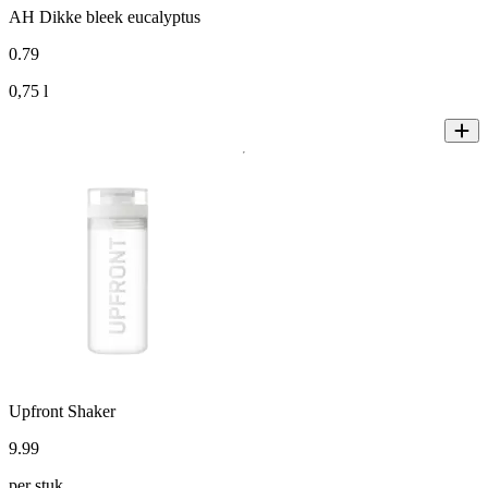
AH Dikke bleek eucalyptus
0
.
79
0,75 l
Upfront Shaker
9
.
99
per stuk