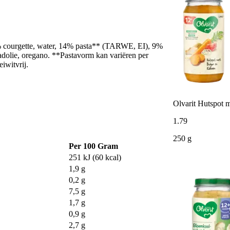
% courgette, water, 14% pasta** (TARWE, EI), 9%
dolie, oregano. **Pastavorm kan variëren per
iwitvrij.
Olvarit Hutspot 
1
.
79
250 g
Per 100 Gram
251 kJ (60 kcal)
1,9 g
0,2 g
7,5 g
1,7 g
0,9 g
2,7 g