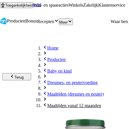
Ga naar hoofdinhoud
Ga naar zoeken
Win- en spaaracties
Winkels
Zakelijk
Klantenservice
Toegankelijkheid
Producten
Bonus
Recepten
Meer
Home
Producten
Baby en kind
Terug
Dreumes- en peutervoeding
Maaltijden (dreumes en peuter)
Maaltijden vanaf 12 maanden