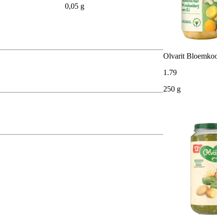
0,05 g
Olvarit Bloemkoo
1
.
79
250 g