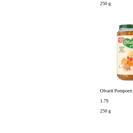
250 g
Olvarit Pompoen
1
.
79
250 g