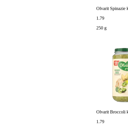
Olvarit Spinazie
1
.
79
250 g
Olvarit Broccoli
1
.
79