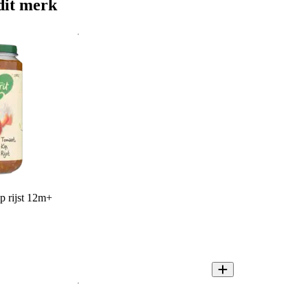
dit merk
p rijst 12m+