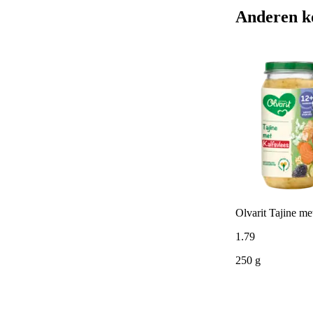
Anderen k
Olvarit Tajine me
1
.
79
250 g