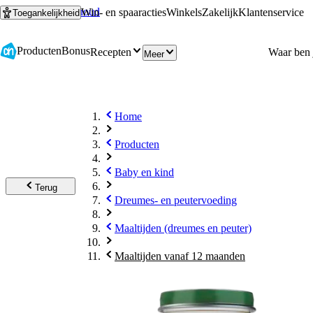
Ga naar hoofdinhoud
Ga naar zoeken
Win- en spaaracties
Winkels
Zakelijk
Klantenservice
Toegankelijkheid
Producten
Bonus
Recepten
Meer
Home
Producten
Baby en kind
Terug
Dreumes- en peutervoeding
Maaltijden (dreumes en peuter)
Maaltijden vanaf 12 maanden