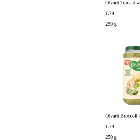
Olvarit Tomaat w
1
.
79
250 g
Olvarit Broccoli
1
.
79
250 g