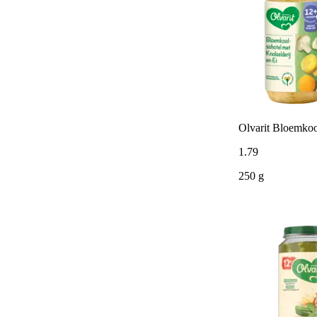
Olvarit Bloemkoo
1
.
79
250 g