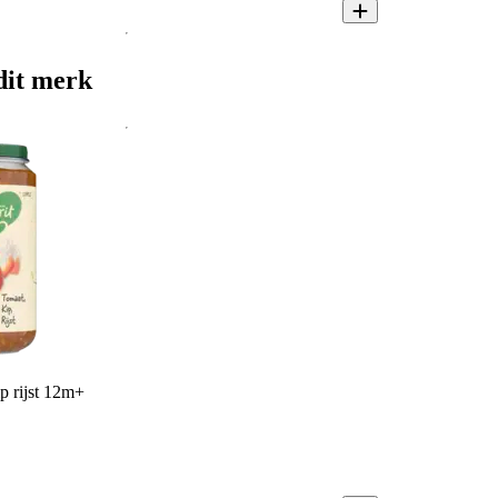
dit merk
p rijst 12m+