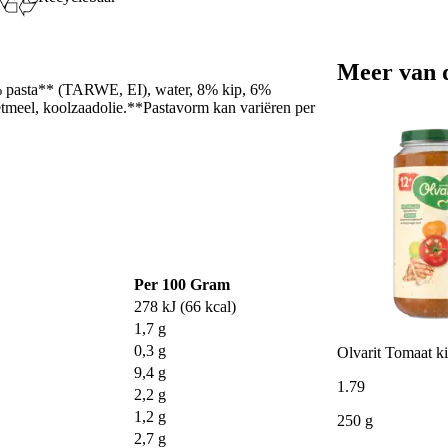
Meer van 
 pasta** (TARWE, EI), water, 8% kip, 6%
etmeel, koolzaadolie.**Pastavorm kan variëren per
Per 100 Gram
278 kJ (66 kcal)
1,7 g
0,3 g
Olvarit Tomaat ki
9,4 g
1
.
79
2,2 g
1,2 g
250 g
2,7 g