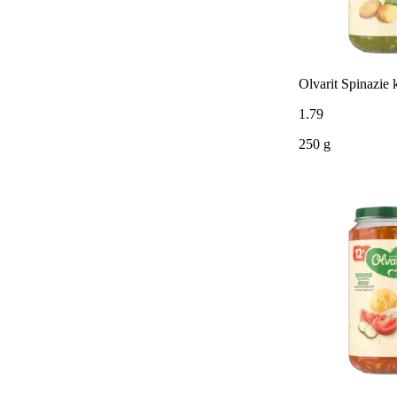
Olvarit Spinazie
1
.
79
250 g