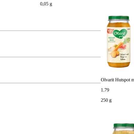
0,05 g
Olvarit Hutspot 
1
.
79
250 g