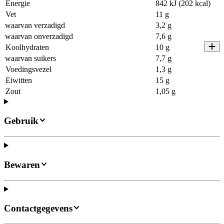
Energie
842 kJ (202 kcal)
Vet
11 g
waarvan verzadigd
3,2 g
waarvan onverzadigd
7,6 g
Koolhydraten
10 g
waarvan suikers
7,7 g
Voedingsvezel
1,3 g
Eiwitten
15 g
Zout
1,05 g
Gebruik
Bewaren
Contactgegevens