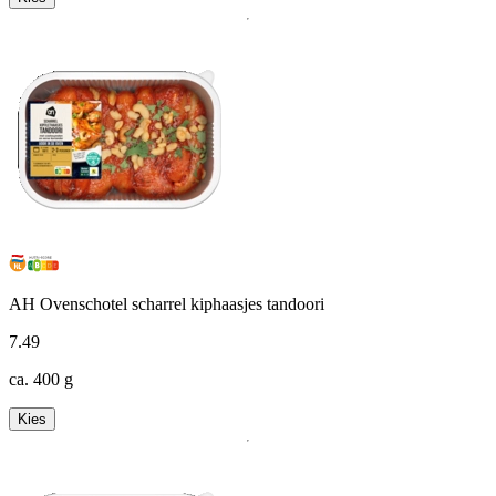
AH Ovenschotel scharrel kiphaasjes tandoori
7
.
49
ca. 400 g
Kies