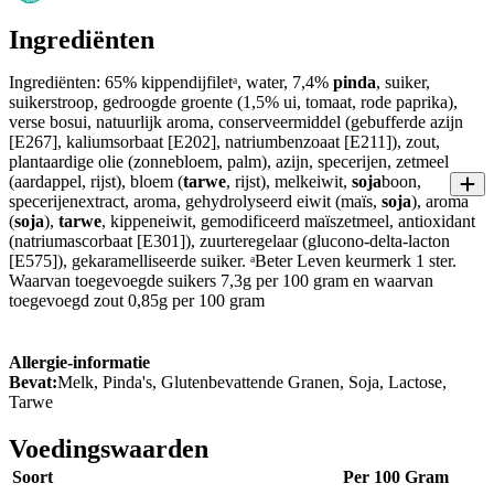
Ingrediënten
Ingrediënten: 65% kippendijfiletᵃ, water, 7,4%
pinda
, suiker,
suikerstroop, gedroogde groente (1,5% ui, tomaat, rode paprika),
verse bosui, natuurlijk aroma, conserveermiddel (gebufferde azijn
[E267], kaliumsorbaat [E202], natriumbenzoaat [E211]), zout,
plantaardige olie (zonnebloem, palm), azijn, specerijen, zetmeel
(aardappel, rijst), bloem (
tarwe
, rijst), melkeiwit,
soja
boon,
specerijenextract, aroma, gehydrolyseerd eiwit (maïs,
soja
), aroma
(
soja
),
tarwe
, kippeneiwit, gemodificeerd maïszetmeel, antioxidant
(natriumascorbaat [E301]), zuurteregelaar (glucono-delta-lacton
[E575]), gekaramelliseerde suiker. ᵃBeter Leven keurmerk 1 ster.
Waarvan toegevoegde suikers 7,3g per 100 gram en waarvan
toegevoegd zout 0,85g per 100 gram
Allergie-informatie
Bevat:
Melk, Pinda's, Glutenbevattende Granen, Soja, Lactose,
Tarwe
Voedingswaarden
Soort
Per 100 Gram