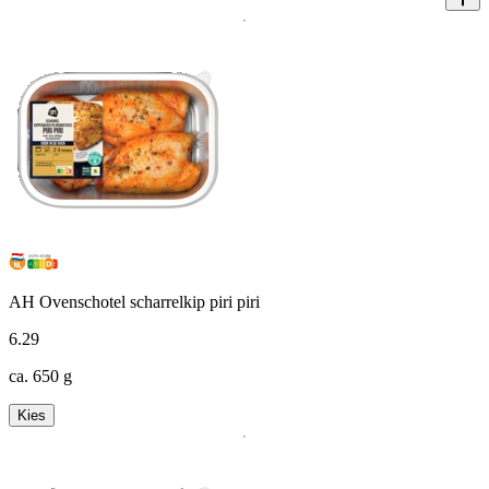
AH Ovenschotel scharrelkip piri piri
6
.
29
ca. 650 g
Kies