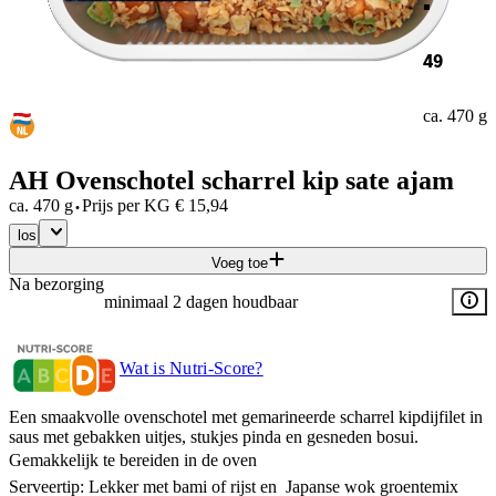
49
ca. 470 g
AH Ovenschotel scharrel kip sate ajam
·
ca. 470 g
Prijs per
KG
€
15,94
los
Voeg toe
Na bezorging
minimaal 2 dagen houdbaar
Wat is Nutri-Score?
Een smaakvolle ovenschotel met gemarineerde scharrel kipdijfilet in
saus met gebakken uitjes, stukjes pinda en gesneden bosui.
Gemakkelijk te bereiden ​in de oven
Serveertip: Lekker met bami of rijst en Japanse wok groentemix​