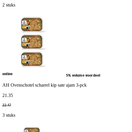
2 stuks
online
5% volume voordeel
AH Ovenschotel scharrel kip sate ajam 3-pck
21
.
35
22
.
47
3 stuks