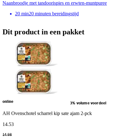
Naanbroodje met tandoorispies en erwten-muntpuree
20
min
20 minuten bereidingstijd
Dit product in een pakket
online
3% volume voordeel
AH Ovenschotel scharrel kip sate ajam 2-pck
14
.
53
14
.
98