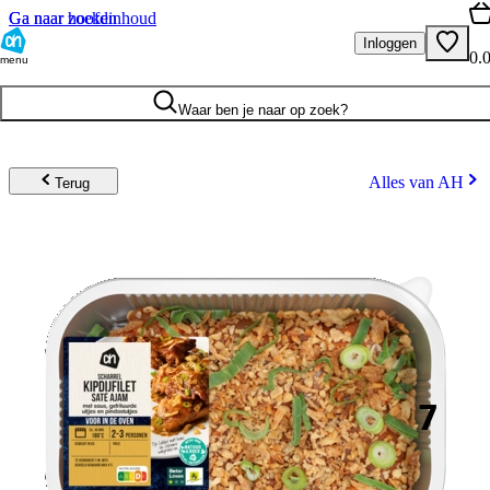
Ga naar hoofdinhoud
Ga naar zoeken
Inloggen
0.
menu
Waar ben je naar op zoek?
Alles van AH
Terug
7
.