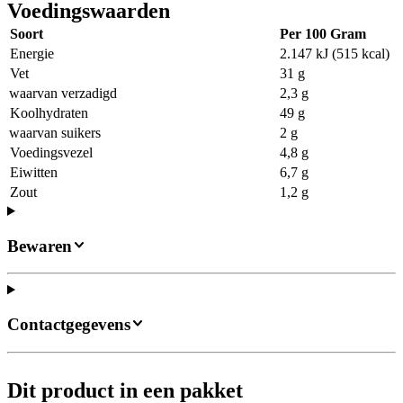
Voedingswaarden
Soort
Per 100 Gram
Energie
2.147 kJ (515 kcal)
Vet
31 g
waarvan verzadigd
2,3 g
Koolhydraten
49 g
waarvan suikers
2 g
Voedingsvezel
4,8 g
Eiwitten
6,7 g
Zout
1,2 g
Bewaren
Contactgegevens
Dit product in een pakket