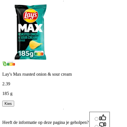
Lay's Max roasted onion & sour cream
2
.
39
185 g
Kies
Heeft de informatie op deze pagina je geholpen?