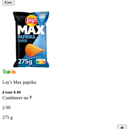
Kies
Lay's Max paprika
2 voor 4.49
Combineer nu
2
.
99
275 g