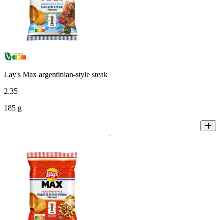
Lay's Max argentinian-style steak
2
.
35
185 g