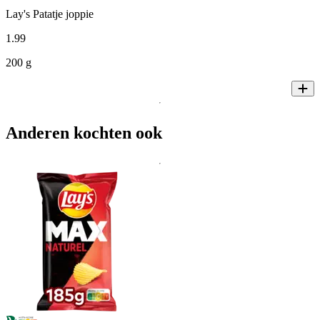
Lay's Patatje joppie
1
.
99
200 g
Anderen kochten ook