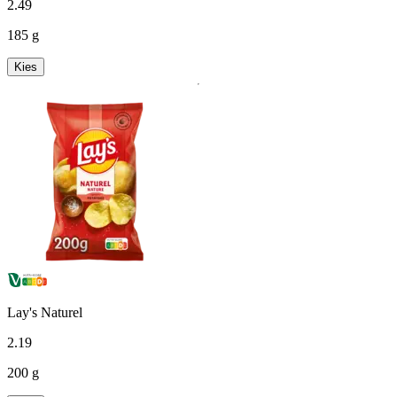
2
.
49
185 g
Kies
Lay's Naturel
2
.
19
200 g