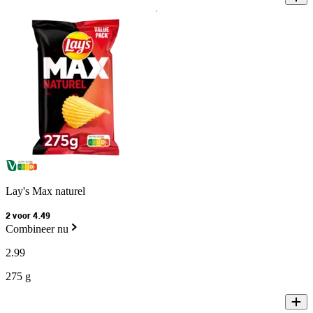
Lay's Max naturel
2 voor 4.49
Combineer nu
2
.
99
275 g