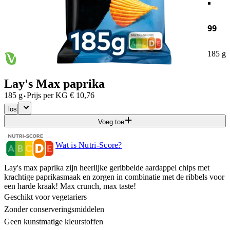
99
185 g
Lay's Max paprika
·
185 g
Prijs per
KG
€
10,76
los
Voeg toe
Wat is Nutri-Score?
Lay's max paprika zijn heerlijke geribbelde aardappel chips met
krachtige paprikasmaak en zorgen in combinatie met de ribbels voor
een harde kraak! Max crunch, max taste!
Geschikt voor vegetariers
Zonder conserveringsmiddelen
Geen kunstmatige kleurstoffen