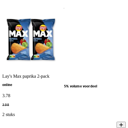
Lay's Max paprika 2-pack
online
5% volume voordeel
3
.
78
3
.
98
2 stuks