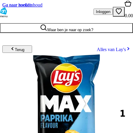
Ga naar hoofdinhoud
Ga naar zoeken
Inloggen
0.00
menu
Waar ben je naar op zoek?
Alles van Lay's
Terug
1
.