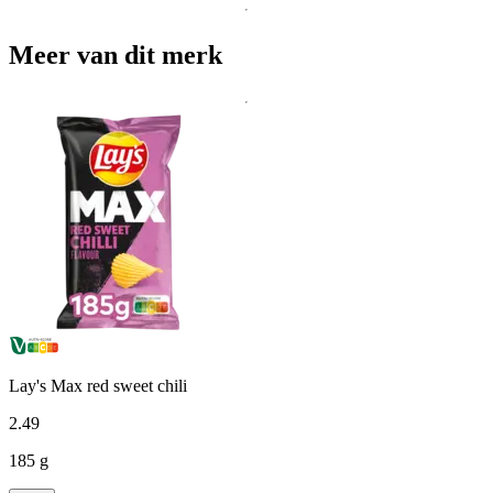
Meer van dit merk
Lay's Max red sweet chili
2
.
49
185 g