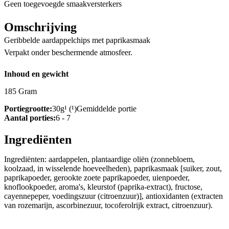
Geen toegevoegde smaakversterkers
Omschrijving
Geribbelde aardappelchips met paprikasmaak
Verpakt onder beschermende atmosfeer.
Inhoud en gewicht
185 Gram
Portiegrootte:
30g¹ (¹)Gemiddelde portie
Aantal porties:
6 - 7
Ingrediënten
Ingrediënten: aardappelen, plantaardige oliën (zonnebloem,
koolzaad, in wisselende hoeveelheden), paprikasmaak [suiker, zout,
paprikapoeder, gerookte zoete paprikapoeder, uienpoeder,
knoflookpoeder, aroma's, kleurstof (paprika-extract), fructose,
cayennepeper, voedingszuur (citroenzuur)], antioxidanten (extracten
van rozemarijn, ascorbinezuur, tocoferolrijk extract, citroenzuur).