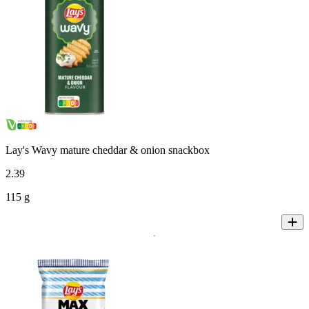
Lay's Wavy mature cheddar & onion snackbox
2
.
39
115 g