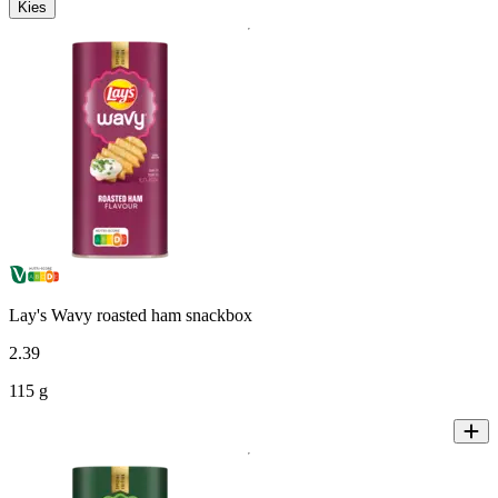
Kies
Lay's Wavy roasted ham snackbox
2
.
39
115 g