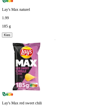
Lay's Max naturel
1
.
99
185 g
Kies
Lay's Max red sweet chili