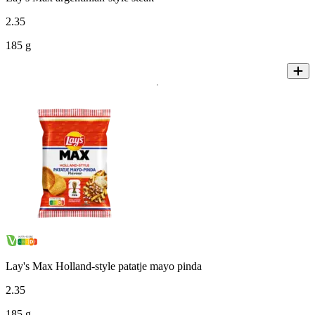
2
.
35
185 g
Lay's Max Holland-style patatje mayo pinda
2
.
35
185 g