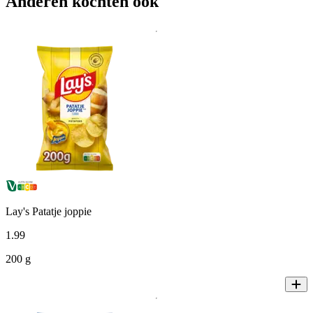
Anderen kochten ook
Lay's Patatje joppie
1
.
99
200 g