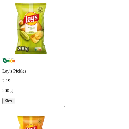
Lay's Pickles
2
.
19
200 g
Kies