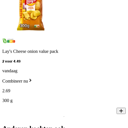
Lay's Cheese onion value pack
2 voor 4.49
vandaag
Combineer nu
2
.
69
300 g