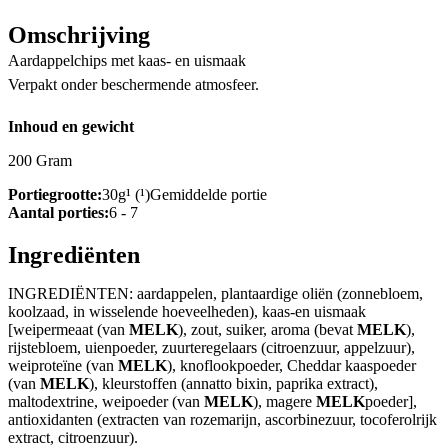
Omschrijving
Aardappelchips met kaas- en uismaak
Verpakt onder beschermende atmosfeer.
Inhoud en gewicht
200 Gram
Portiegrootte:
30g¹ (¹)Gemiddelde portie
Aantal porties:
6 - 7
Ingrediënten
INGREDIËNTEN: aardappelen, plantaardige oliën (zonnebloem,
koolzaad, in wisselende hoeveelheden), kaas-en uismaak
[weipermeaat (van
MELK
), zout, suiker, aroma (bevat
MELK
),
rijstebloem, uienpoeder, zuurteregelaars (citroenzuur, appelzuur),
weiproteïne (van
MELK
), knoflookpoeder, Cheddar kaaspoeder
(van
MELK
), kleurstoffen (annatto bixin, paprika extract),
maltodextrine, weipoeder (van
MELK
), magere
MELK
poeder],
antioxidanten (extracten van rozemarijn, ascorbinezuur, tocoferolrijk
extract, citroenzuur).