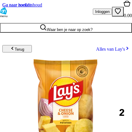
Ga naar hoofdinhoud
Ga naar zoeken
Inloggen
0.00
menu
Waar ben je naar op zoek?
Alles van Lay's
Terug
2
.