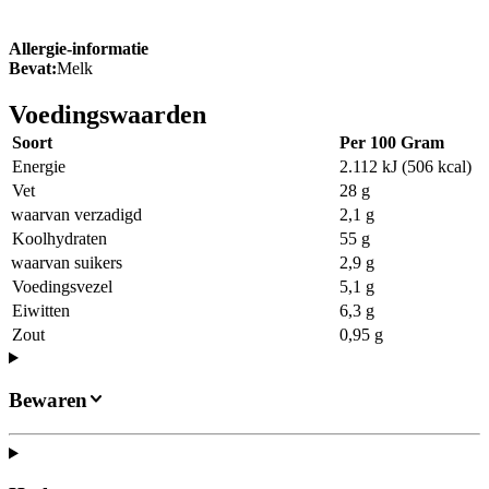
Allergie-informatie
Bevat:
Melk
Voedingswaarden
Soort
Per 100 Gram
Energie
2.112 kJ (506 kcal)
Vet
28 g
waarvan verzadigd
2,1 g
Koolhydraten
55 g
waarvan suikers
2,9 g
Voedingsvezel
5,1 g
Eiwitten
6,3 g
Zout
0,95 g
Bewaren