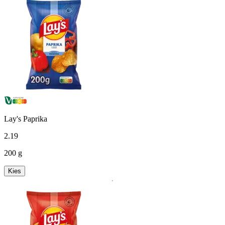
Lay's Paprika
2
.
19
200 g
Kies