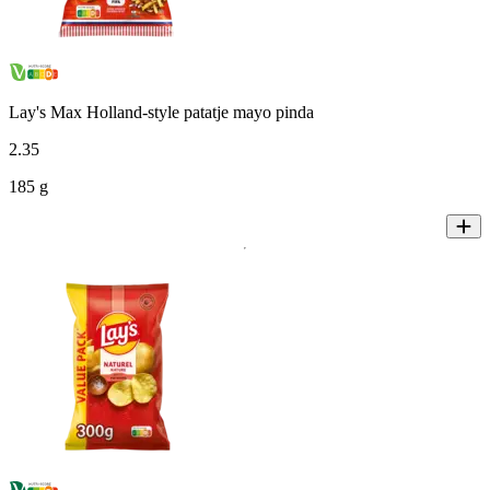
Lay's Max Holland-style patatje mayo pinda
2
.
35
185 g