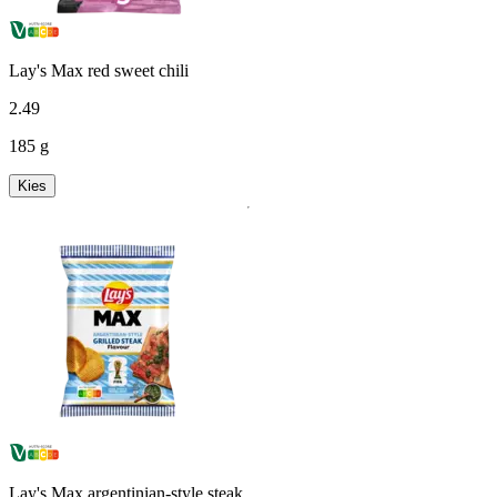
Lay's Max red sweet chili
2
.
49
185 g
Kies
Lay's Max argentinian-style steak