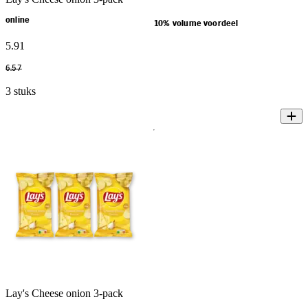
online
10% volume voordeel
5
.
91
6
.
57
3 stuks
Lay's Cheese onion 3-pack