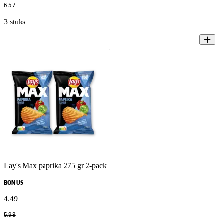
6
.
57
3 stuks
Lay's Max paprika 275 gr 2-pack
BONUS
4
.
49
5
.
98