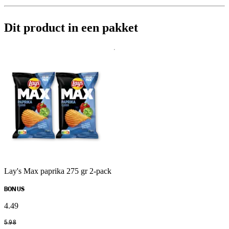
Dit product in een pakket
Lay's Max paprika 275 gr 2-pack
BONUS
4
.
49
5
.
98