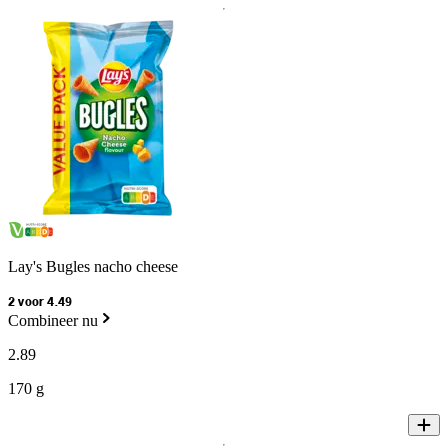
Lay's Bugles nacho cheese
2 voor 4.49
Combineer nu
2
.
89
170 g