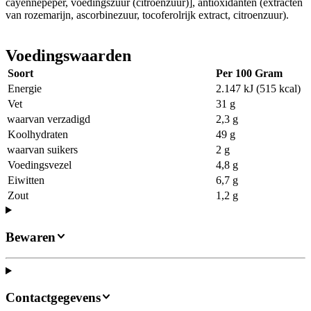
cayennepeper, voedingszuur (citroenzuur)], antioxidanten (extracten
van rozemarijn, ascorbinezuur, tocoferolrijk extract, citroenzuur).
Voedingswaarden
Soort
Per 100 Gram
Energie
2.147 kJ (515 kcal)
Vet
31 g
waarvan verzadigd
2,3 g
Koolhydraten
49 g
waarvan suikers
2 g
Voedingsvezel
4,8 g
Eiwitten
6,7 g
Zout
1,2 g
Bewaren
Contactgegevens