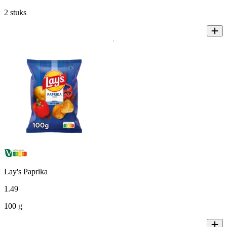
2 stuks
Lay's Paprika
1
.
49
100 g