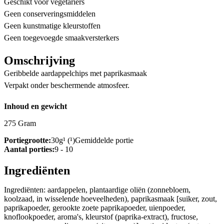
Geschikt voor vegetariers
Geen conserveringsmiddelen
Geen kunstmatige kleurstoffen
Geen toegevoegde smaakversterkers
Omschrijving
Geribbelde aardappelchips met paprikasmaak
Verpakt onder beschermende atmosfeer.
Inhoud en gewicht
275 Gram
Portiegrootte:
30g¹ (¹)Gemiddelde portie
Aantal porties:
9 - 10
Ingrediënten
Ingrediënten: aardappelen, plantaardige oliën (zonnebloem,
koolzaad, in wisselende hoeveelheden), paprikasmaak [suiker, zout,
paprikapoeder, gerookte zoete paprikapoeder, uienpoeder,
knoflookpoeder, aroma's, kleurstof (paprika-extract), fructose,