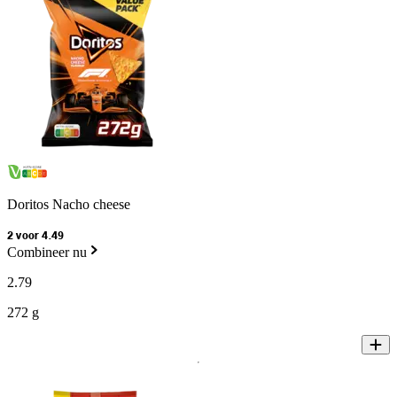
Doritos Nacho cheese
2 voor 4.49
Combineer nu
2
.
79
272 g