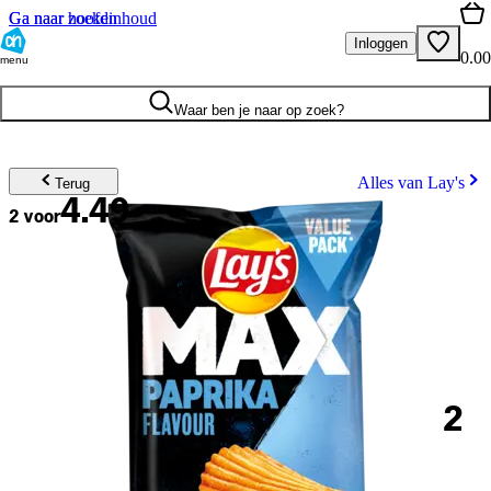
Ga naar hoofdinhoud
Ga naar zoeken
Inloggen
0.00
menu
Waar ben je naar op zoek?
Alles van Lay's
Terug
4.49
2 voor
2
.