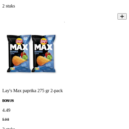
2 stuks
Lay's Max paprika 275 gr 2-pack
BONUS
4
.
49
5
.
98