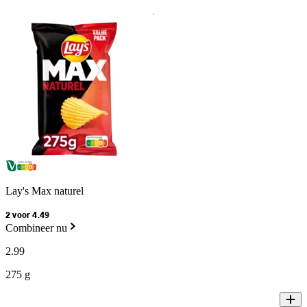
Lay's Max naturel
2 voor 4.49
Combineer nu
2
.
99
275 g