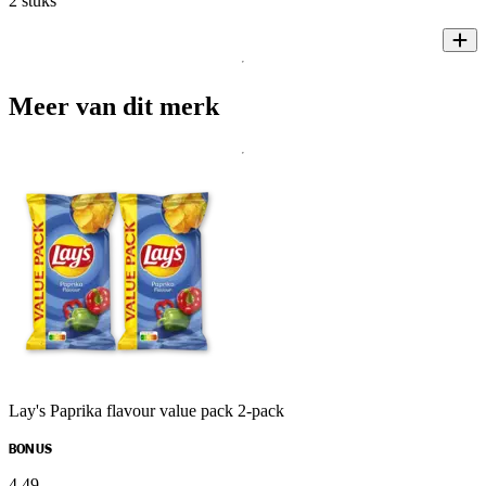
2 stuks
Meer van dit merk
Lay's Paprika flavour value pack 2-pack
BONUS
4
.
49