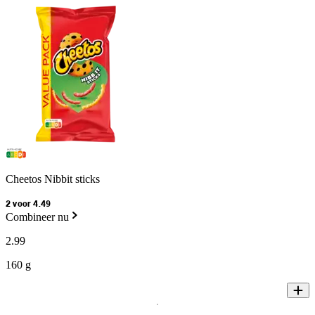
Cheetos Nibbit sticks
2 voor 4.49
Combineer nu
2
.
99
160 g