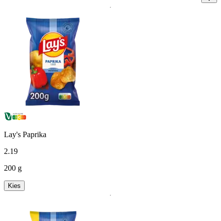
Lay's Paprika
2
.
19
200 g
Kies