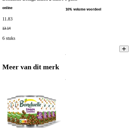
online
10% volume voordeel
11
.
83
13
.
14
6 stuks
Meer van dit merk