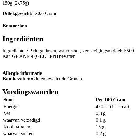
150g (2x75g)
Uitlekgewicht:
130.0 Gram
Kenmerken
Ingrediënten
Ingrediënten: Beluga linzen, water, zout, verstevigingsmiddel: E509.
Kan GRANEN (GLUTEN) bevatten.
Allergie-informatie
Kan bevatten:
Glutenbevattende Granen
Voedingswaarden
Soort
Per 100 Gram
Energie
470 kJ (111 kcal)
Vet
0,3 g
waarvan verzadigd
0,1 g
Koolhydraten
15 g
waarvan suikers
0,2 g