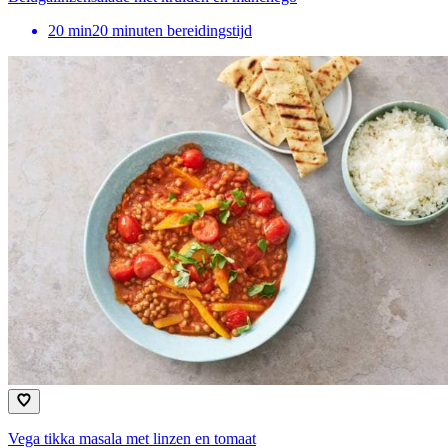
20
min
20 minuten bereidingstijd
Vega tikka masala met linzen en tomaat