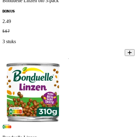
Bonduelle Linzen bio 3-pack
BONUS
2
.
49
5
.
67
3 stuks