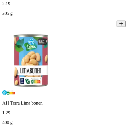
2
.
19
205 g
AH Terra Lima bonen
1
.
29
400 g