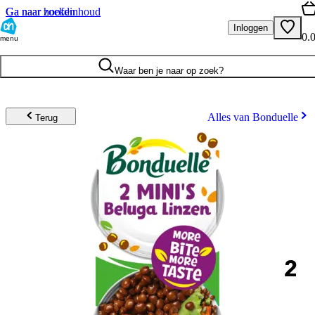
Ga naar hoofdinhoud
Ga naar zoeken
Inloggen
0.
menu
Waar ben je naar op zoek?
Alles van Bonduelle
Terug
2
.