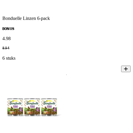
Bonduelle Linzen 6-pack
BONUS
4
.
98
8
.
94
6 stuks