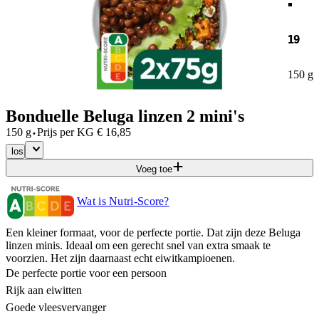
19
150 g
Bonduelle Beluga linzen 2 mini's
·
150 g
Prijs per
KG
€
16,85
los
Voeg toe
Wat is Nutri-Score?
Een kleiner formaat, voor de perfecte portie. Dat zijn deze Beluga
linzen minis. Ideaal om een gerecht snel van extra smaak te
voorzien. Het zijn daarnaast echt eiwitkampioenen.
De perfecte portie voor een persoon
Rijk aan eiwitten
Goede vleesvervanger