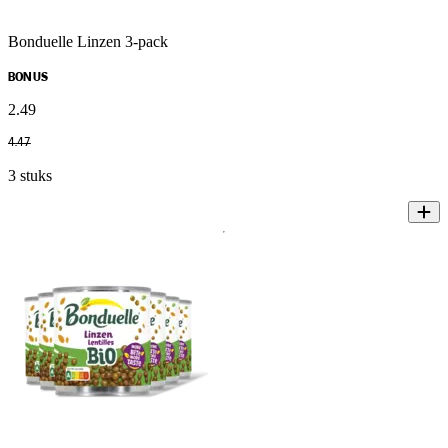
Bonduelle Linzen 3-pack
BONUS
2
.
49
4
.
47
3 stuks