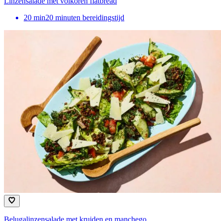
Linzensalade met volkoren flatbread
20
min
20 minuten bereidingstijd
Belugalinzensalade met kruiden en manchego