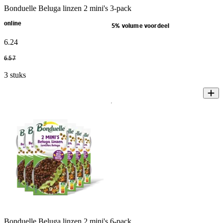
Bonduelle Beluga linzen 2 mini's 3-pack
online
5% volume voordeel
6
.
24
6
.
57
3 stuks
Bonduelle Beluga linzen 2 mini's 6-pack