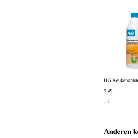
HG Keukenontst
9
.
49
1 l
Anderen k