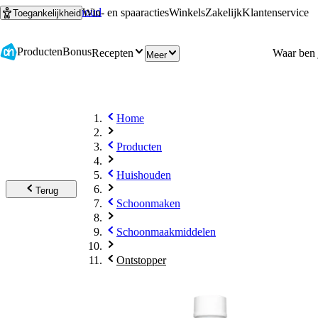
Ga naar hoofdinhoud
Ga naar zoeken
Win- en spaaracties
Winkels
Zakelijk
Klantenservice
Toegankelijkheid
Producten
Bonus
Recepten
Meer
Home
Producten
Huishouden
Terug
Schoonmaken
Schoonmaakmiddelen
Ontstopper