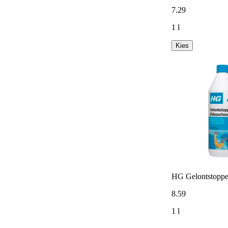
7
.
29
1 l
Kies
HG Gelontstoppe
8
.
59
1 l