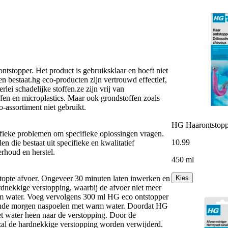
ontstopper. Het product is gebruiksklaar en hoeft niet
n bestaat.hg eco-producten zijn vertrouwd effectief,
rlei schadelijke stoffen.ze zijn vrij van
ffen en microplastics. Maar ook grondstoffen zoals
-assortiment niet gebruikt.
HG Haarontstopp
ifieke problemen om specifieke oplossingen vragen.
10
.
99
die bestaat uit specifieke en kwalitatief
rhoud en herstel.
450 ml
Kies
stopte afvoer. Ongeveer 30 minuten laten inwerken en
rdnekkige verstopping, waarbij de afvoer niet meer
rm water. Voeg vervolgens 300 ml HG eco ontstopper
olgende morgen naspoelen met warm water. Doordat HG
et water heen naar de verstopping. Door de
zal de hardnekkige verstopping worden verwijderd.