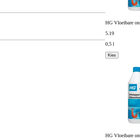
HG Vloeibare on
5
.
19
0,5 l
Kies
HG Vloeibare on