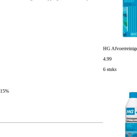
HG Afvoerreinig
4
.
99
6 stuks
5-15%