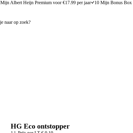
Mijn Albert Heijn Premium voor €17.99 per jaar
10 Mijn Bonus Box 
HG Eco ontstopper
1 l
Prijs per
LT
€
9,19