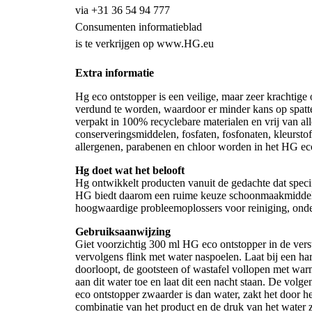
via +31 36 54 94 777
Consumenten informatieblad
is te verkrijgen op www.HG.eu
Extra informatie
Hg eco ontstopper is een veilige, maar zeer krachtige 
verdund te worden, waardoor er minder kans op spatte
verpakt in 100% recyclebare materialen en vrij van alle
conserveringsmiddelen, fosfaten, fosfonaten, kleursto
allergenen, parabenen en chloor worden in het HG eco
Hg doet wat het belooft
Hg ontwikkelt producten vanuit de gedachte dat spec
HG biedt daarom een ruime keuze schoonmaakmiddelen 
hoogwaardige probleemoplossers voor reiniging, onde
Gebruiksaanwijzing
Giet voorzichtig 300 ml HG eco ontstopper in de ver
vervolgens flink met water naspoelen. Laat bij een ha
doorloopt, de gootsteen of wastafel vollopen met wa
aan dit water toe en laat dit een nacht staan. De v
eco ontstopper zwaarder is dan water, zakt het door h
combinatie van het product en de druk van het water 