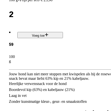
·
2
.
Voeg toe
59
100
g
Jouw hond kan niet meer stoppen met kwispelen als hij de rosew
snack bevat maar liefst 63% kip en 21% kabeljauw.
Heerlijke verwensnack voor de hond
Boordevol kip (63%) en kabeljauw (21%)
Laag in vet
Zonder kunstmatige kleur-, geur- en smaakstoffen