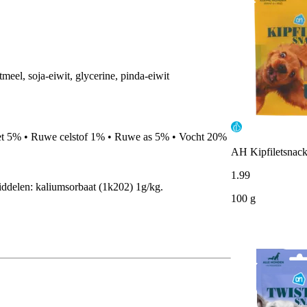
meel, soja-eiwit, glycerine, pinda-eiwit
et 5% • Ruwe celstof 1% • Ruwe as 5% • Vocht 20%
AH Kipfiletsnack
1
.
99
delen: kaliumsorbaat (1k202) 1g/kg.
100 g