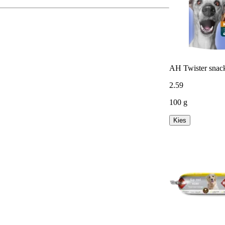
AH Twister snack
2
.
59
100 g
Kies