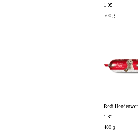
1
.
05
500 g
Rodi Hondenwors
1
.
85
400 g