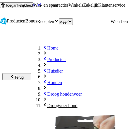
Ga naar hoofdinhoud
Ga naar zoeken
Win- en spaaracties
Winkels
Zakelijk
Klantenservice
Toegankelijkheid
Producten
Bonus
Recepten
Meer
Home
Producten
Huisdier
Terug
Honden
Droog hondenvoer
Droogvoer hond