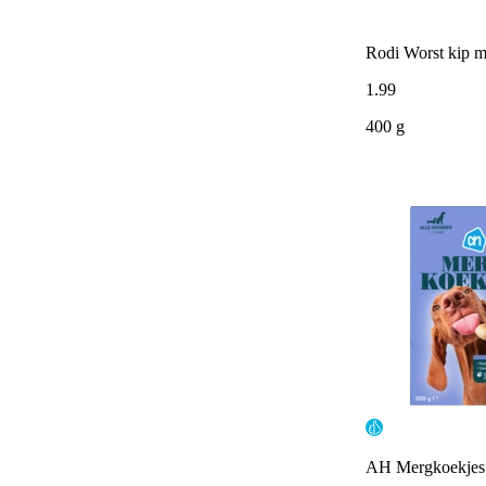
Rodi Worst kip m
1
.
99
400 g
AH Mergkoekjes