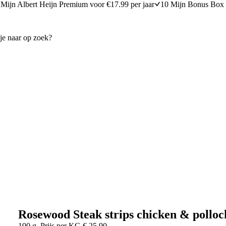
Mijn Albert Heijn Premium voor €17.99 per jaar
10 Mijn Bonus Box 
Rosewood Steak strips chicken & polloc
100 g
Prijs per
KG
€
25,90