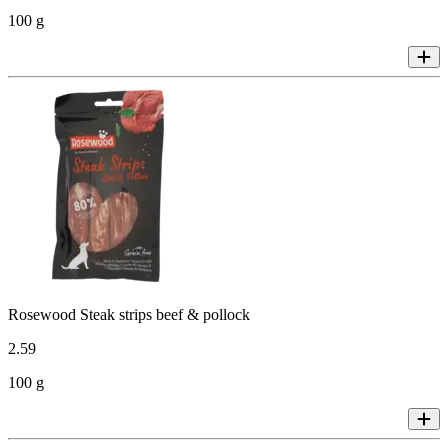
100 g
Rosewood Steak strips beef & pollock
2
.
59
100 g