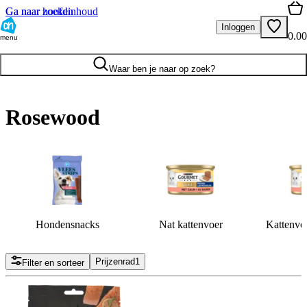
Ga naar hoofdinhoud
Ga naar zoeken
Inloggen
0.00
menu
Waar ben je naar op zoek?
Rosewood
Hondensnacks
Nat kattenvoer
Kattenvoe
Prijzenrad
1
Filter en sorteer