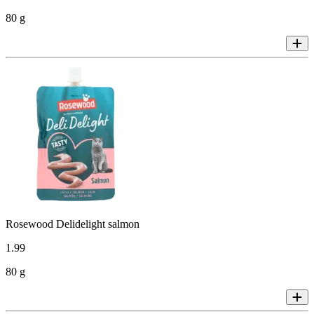
80 g
Rosewood Delidelight salmon
1
.
99
80 g