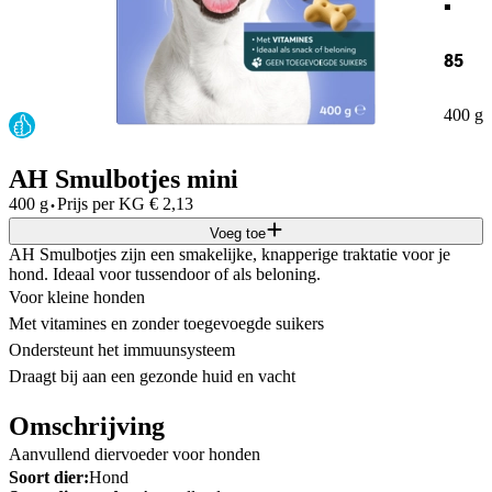
85
400 g
AH Smulbotjes mini
·
400 g
Prijs per
KG
€
2,13
Voeg toe
AH Smulbotjes zijn een smakelijke, knapperige traktatie voor je
hond. Ideaal voor tussendoor of als beloning.
Voor kleine honden
Met vitamines en zonder toegevoegde suikers
Ondersteunt het immuunsysteem
Draagt bij aan een gezonde huid en vacht
Omschrijving
Aanvullend diervoeder voor honden
Soort dier:
Hond