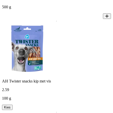
500 g
AH Twister snacks kip met vis
2
.
59
100 g
Kies