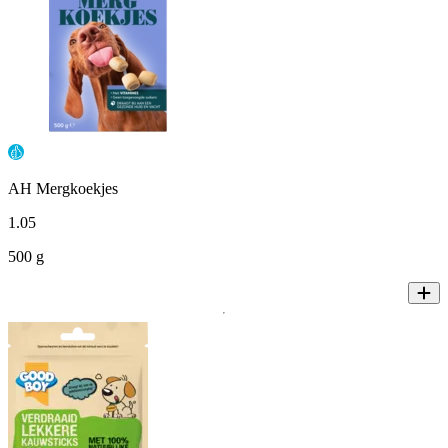
AH Mergkoekjes
1
.
05
500 g