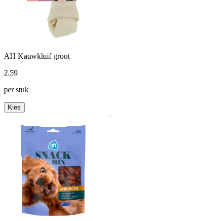
AH Kauwkluif groot
2
.
59
per stuk
Kies