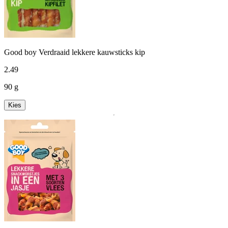
Good boy Verdraaid lekkere kauwsticks kip
2
.
49
90 g
Kies