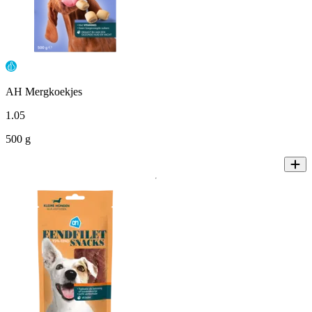
AH Mergkoekjes
1
.
05
500 g