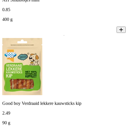
0
.
85
400 g
Good boy Verdraaid lekkere kauwsticks kip
2
.
49
90 g