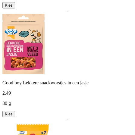
Kies
Good boy Lekkere snackworstjes in een jasje
2
.
49
80 g
Kies