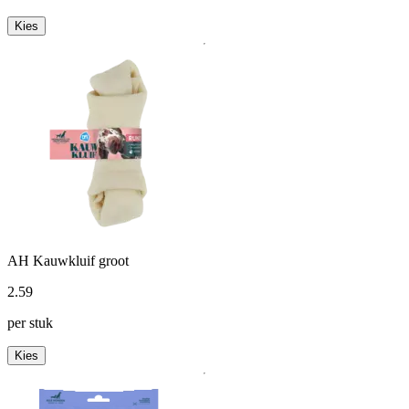
Kies
AH Kauwkluif groot
2
.
59
per stuk
Kies