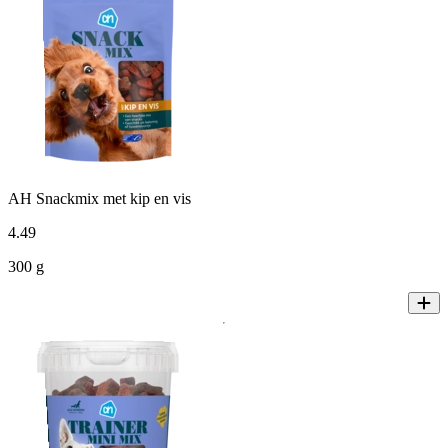
AH Snackmix met kip en vis
4
.
49
300 g