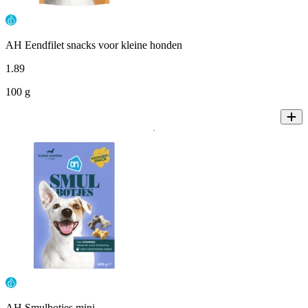
AH Eendfilet snacks voor kleine honden
1
.
89
100 g
AH Smulbotjes mini