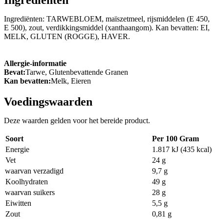
Ingrediënten: TARWEBLOEM, maïszetmeel, rijsmiddelen (E 450,
E 500), zout, verdikkingsmiddel (xanthaangom). Kan bevatten: EI,
MELK, GLUTEN (ROGGE), HAVER.
Allergie-informatie
Bevat:
Tarwe, Glutenbevattende Granen
Kan bevatten:
Melk, Eieren
Voedingswaarden
Deze waarden gelden voor het bereide product.
Soort
Per 100 Gram
Energie
1.817 kJ (435 kcal)
Vet
24 g
waarvan verzadigd
9,7 g
Koolhydraten
49 g
waarvan suikers
28 g
Eiwitten
5,5 g
Zout
0,81 g