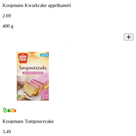
Koopmans Kwarkcake appelkaneel
2
.
69
400 g
Koopmans Tompoucecake
3
.
49