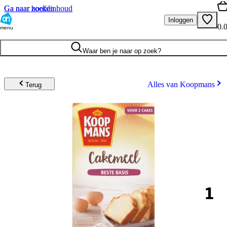
Ga naar hoofdinhoud
Ga naar zoeken
Inloggen
0.
menu
Waar ben je naar op zoek?
Alles van Koopmans
Terug
1
.