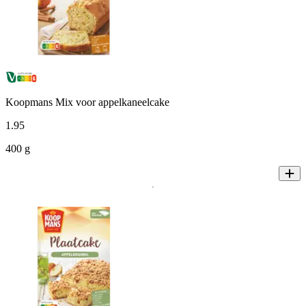
Koopmans Mix voor appelkaneelcake
1
.
95
400 g