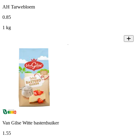
AH Tarwebloem
0
.
85
1 kg
Van Gilse Witte basterdsuiker
1
.
55