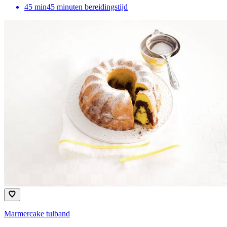
45
min
45 minuten bereidingstijd
Marmercake tulband