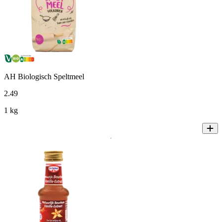
AH Biologisch Speltmeel
2
.
49
1 kg