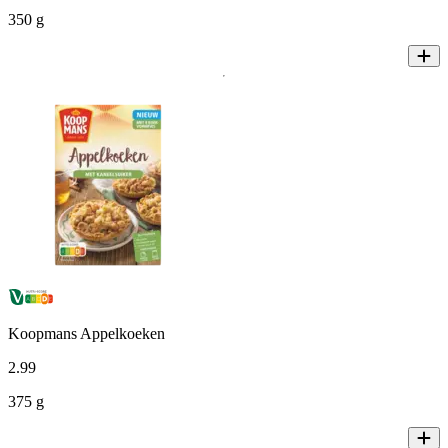
350 g
Koopmans Appelkoeken
2
.
99
375 g