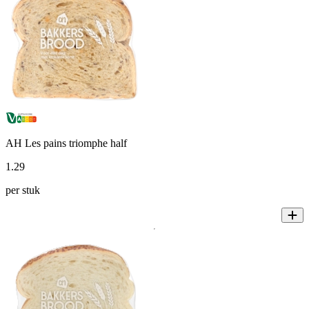
AH Les pains triomphe half
1
.
29
per stuk