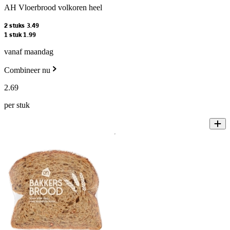
AH Vloerbrood volkoren heel
2 stuks 3.49
1 stuk 1.99
vanaf maandag
Combineer nu
2
.
69
per stuk