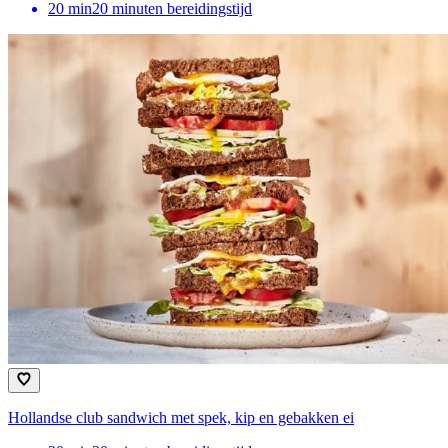
20
min
20 minuten bereidingstijd
Hollandse club sandwich met spek, kip en gebakken ei