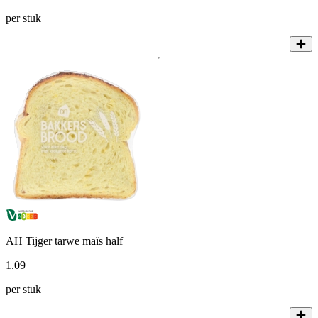
per stuk
AH Tijger tarwe maïs half
1
.
09
per stuk