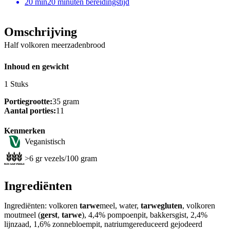
20
min
20 minuten bereidingstijd
Omschrijving
Half volkoren meerzadenbrood
Inhoud en gewicht
1 Stuks
Portiegrootte:
35 gram
Aantal porties:
11
Kenmerken
Veganistisch
>6 gr vezels/100 gram
Ingrediënten
Ingrediënten: volkoren
tarwe
meel, water,
tarwegluten
, volkoren
moutmeel (
gerst
,
tarwe
), 4,4% pompoenpit, bakkersgist, 2,4%
lijnzaad, 1,6% zonnebloempit, natriumgereduceerd gejodeerd