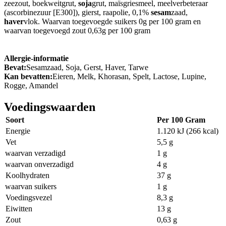
zeezout, boekweitgrut,
soja
grut, maïsgriesmeel, meelverbeteraar
(ascorbinezuur [E300]), gierst, raapolie, 0,1%
sesam
zaad,
haver
vlok. Waarvan toegevoegde suikers 0g per 100 gram en
waarvan toegevoegd zout 0,63g per 100 gram
Allergie-informatie
Bevat:
Sesamzaad, Soja, Gerst, Haver, Tarwe
Kan bevatten:
Eieren, Melk, Khorasan, Spelt, Lactose, Lupine,
Rogge, Amandel
Voedingswaarden
Soort
Per 100 Gram
Energie
1.120 kJ (266 kcal)
Vet
5,5 g
waarvan verzadigd
1 g
waarvan onverzadigd
4 g
Koolhydraten
37 g
waarvan suikers
1 g
Voedingsvezel
8,3 g
Eiwitten
13 g
Zout
0,63 g