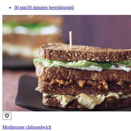
30
min
30 minuten bereidingstijd
Mediterrane clubsandwich