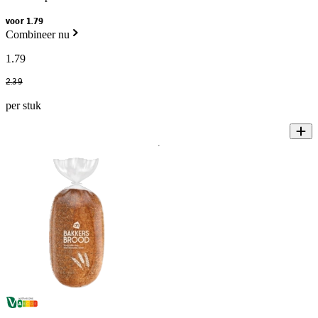
voor 1.79
Combineer nu
1
.
79
2
.
39
per stuk