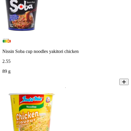
Nissin Soba cup noodles yakitori chicken
2
.
55
89 g