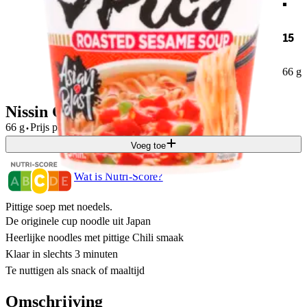
15
66 g
Nissin Cup noodles hot chili spicy
·
66 g
Prijs per
KG
€
32,58
Voeg toe
Wat is Nutri-Score?
Pittige soep met noedels.
De originele cup noodle uit Japan
Heerlijke noodles met pittige Chili smaak
Klaar in slechts 3 minuten
Te nuttigen als snack of maaltijd
Omschrijving