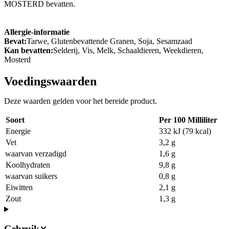
MOSTERD bevatten.
Allergie-informatie
Bevat:
Tarwe, Glutenbevattende Granen, Soja, Sesamzaad
Kan bevatten:
Selderij, Vis, Melk, Schaaldieren, Weekdieren,
Mosterd
Voedingswaarden
Deze waarden gelden voor het bereide product.
Soort
Per 100 Milliliter
Energie
332 kJ (79 kcal)
Vet
3,2 g
waarvan verzadigd
1,6 g
Koolhydraten
9,8 g
waarvan suikers
0,8 g
Eiwitten
2,1 g
Zout
1,3 g
Gebruik