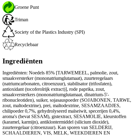
Groene Punt
Triman
Society of the Plastics Industry (SPI)
Recyclebaar
Ingrediënten
Ingrediënten: Noedels 85% [TARWEMEEL, palmolie, zout,
smaakversterker (mononatriumglutamaat), zuurteregelaars
(natriumcarbonaten, citroenzuur), stabilisator (trifosfaten),
antioxidant (tocoferolrijk extract)], rode paprika, zout,
smaakversterkers (mononatriumglutamaat, dinatrium-5'-
ribonucleotiden), suiker, sojasauspoeder (SOJABONEN, TARWE,
zout, maltodextrine), prei, maltodextrine, SESAMZAADJES,
chilipoeder 0,7%, gehydrolyseerd maïseiwit, specerijen 0,4%,
aroma's (bevat SESAM), gistextract, SESAMOLIE, kleurstoffen
(karamel, karmijn), antiklontermiddel (silicium dioxide),
zuurteregelaar (citroenzuur). Kan sporen van SELDERIJ,
SCHAALDIEREN, VIS, MELK, WEEKDIEREN EN