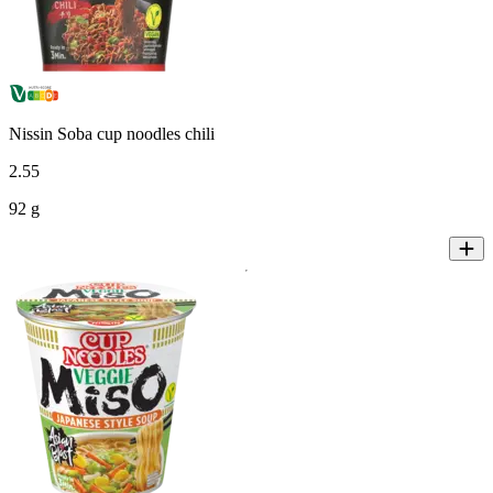
Nissin Soba cup noodles chili
2
.
55
92 g