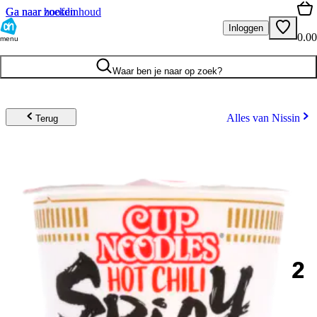
Ga naar hoofdinhoud
Ga naar zoeken
Inloggen
0.00
menu
Waar ben je naar op zoek?
Alles van Nissin
Terug
2
.