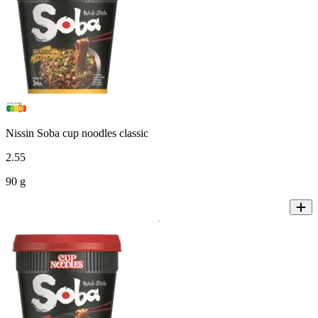
Nissin Soba cup noodles classic
2
.
55
90 g