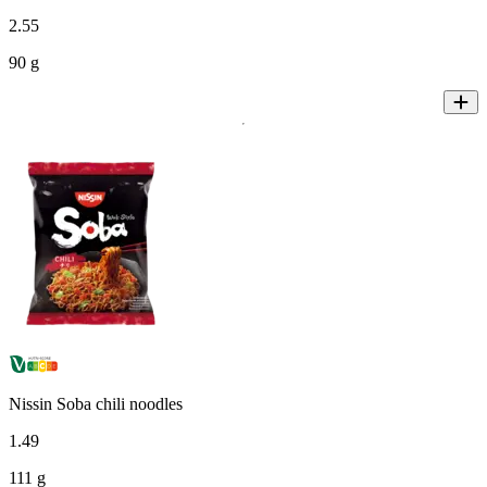
2
.
55
90 g
Nissin Soba chili noodles
1
.
49
111 g