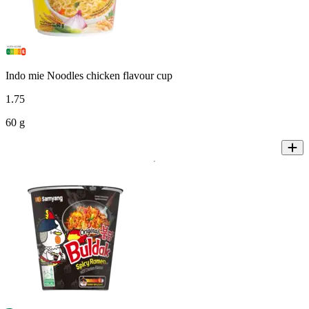
Indo mie Noodles chicken flavour cup
1
.
75
60 g