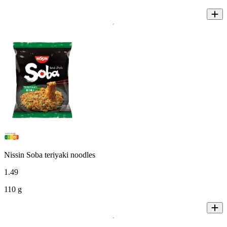
Nissin Soba teriyaki noodles
1
.
49
110 g