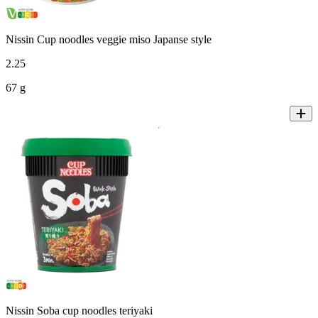
Nissin Cup noodles veggie miso Japanse style
2
.
25
67 g
Nissin Soba cup noodles teriyaki