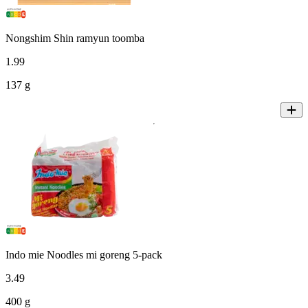
Nongshim Shin ramyun toomba
1
.
99
137 g
Indo mie Noodles mi goreng 5-pack
3
.
49
400 g