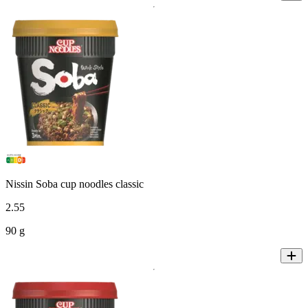
Nissin Soba cup noodles classic
2
.
55
90 g