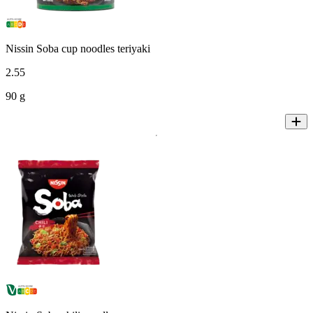
Nissin Soba cup noodles teriyaki
2
.
55
90 g