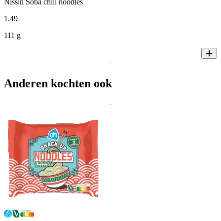
Nissin Soba chili noodles
1
.
49
111 g
Anderen kochten ook