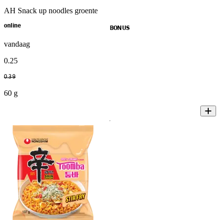
AH Snack up noodles groente
online
BONUS
vandaag
0
.
25
0
.
39
60 g