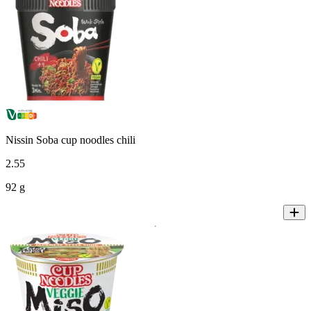
Nissin Soba cup noodles chili
2
.
55
92 g