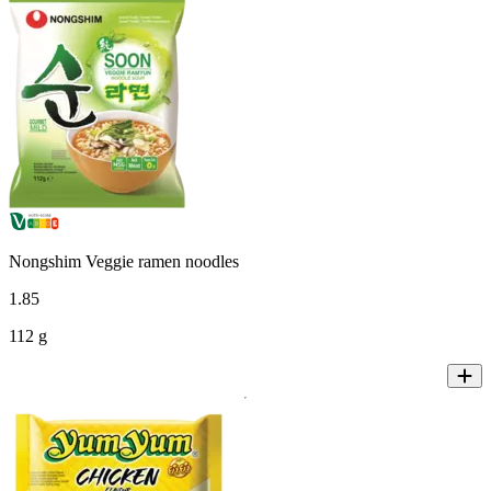
Nongshim Veggie ramen noodles
1
.
85
112 g