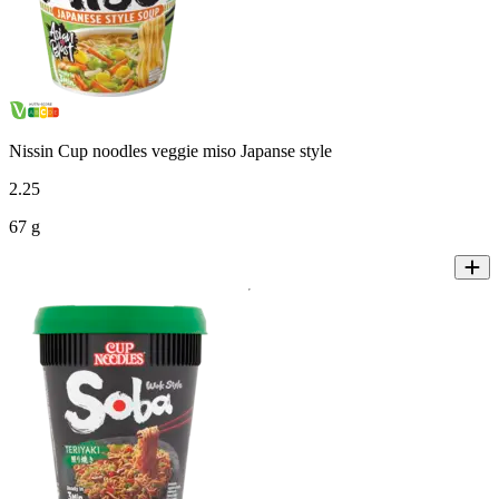
Nissin Cup noodles veggie miso Japanse style
2
.
25
67 g