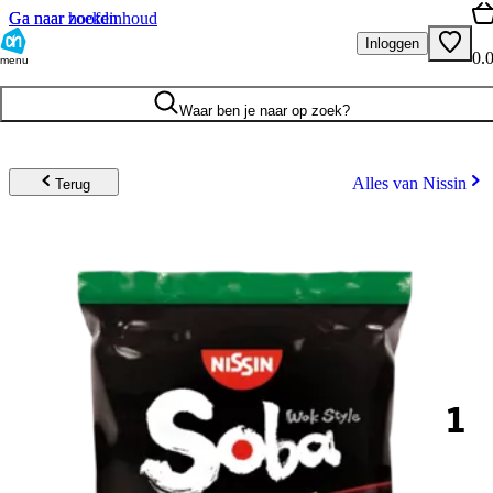
Ga naar hoofdinhoud
Ga naar zoeken
Inloggen
0.
menu
Waar ben je naar op zoek?
Alles van Nissin
Terug
1
.