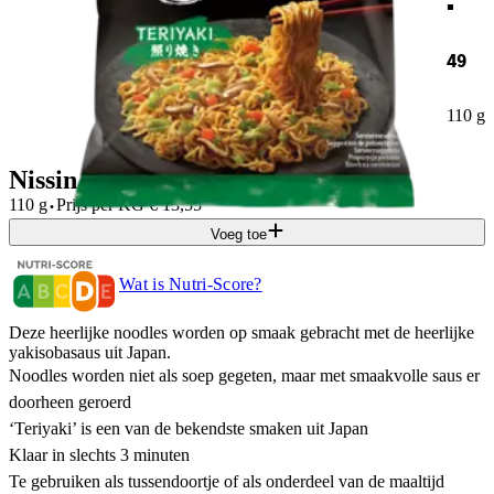
49
110 g
Nissin Soba teriyaki noodles
·
110 g
Prijs per
KG
€
13,55
Voeg toe
Wat is Nutri-Score?
Deze heerlijke noodles worden op smaak gebracht met de heerlijke
yakisobasaus uit Japan.
Noodles worden niet als soep gegeten, maar met smaakvolle saus er
doorheen geroerd
‘Teriyaki’ is een van de bekendste smaken uit Japan
Klaar in slechts 3 minuten
Te gebruiken als tussendoortje of als onderdeel van de maaltijd