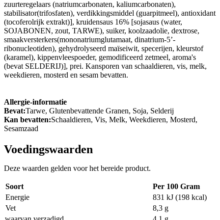
zuurteregelaars (natriumcarbonaten, kaliumcarbonaten),
stabilisator(trifosfaten), verdikkingsmiddel (guarpitmeel), antioxidant
(tocoferolrijk extrakt)], kruidensaus 16% [sojasaus (water,
SOJABONEN, zout, TARWE), suiker, koolzaadolie, dextrose,
smaakversterkers(mononatriumglutamaat, dinatrium-5’-
ribonucleotiden), gehydrolyseerd maïseiwit, specerijen, kleurstof
(karamel), kippenvleespoeder, gemodificeerd zetmeel, aroma's
(bevat SELDERIJ)], prei. Kansporen van schaaldieren, vis, melk,
weekdieren, mosterd en sesam bevatten.
Allergie-informatie
Bevat:
Tarwe, Glutenbevattende Granen, Soja, Selderij
Kan bevatten:
Schaaldieren, Vis, Melk, Weekdieren, Mosterd,
Sesamzaad
Voedingswaarden
Deze waarden gelden voor het bereide product.
Soort
Per 100 Gram
Energie
831 kJ (198 kcal)
Vet
8,3 g
waarvan verzadigd
4,1 g