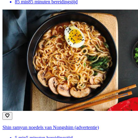
85
min
85 minuten bereidingstijd
Shin ramyun noedels van Nongshim (advertentie)
5
min
5 minuten bereidingstijd