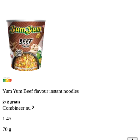
Yum Yum Beef flavour instant noodles
2+2 gratis
Combineer nu
1
.
45
70 g