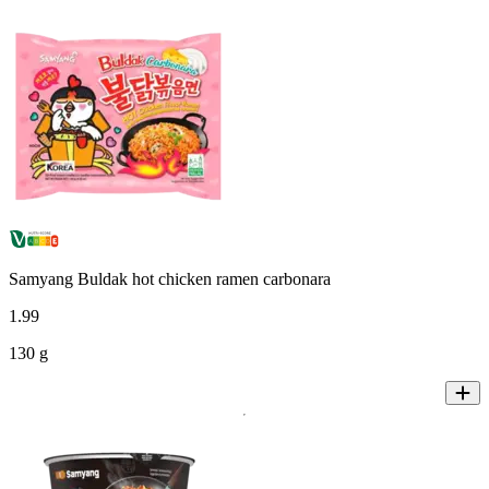
Samyang Buldak hot chicken ramen carbonara
1
.
99
130 g