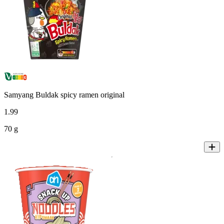
Samyang Buldak spicy ramen original
1
.
99
70 g