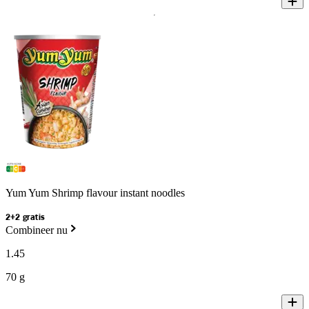
Yum Yum Shrimp flavour instant noodles
2+2 gratis
Combineer nu
1
.
45
70 g