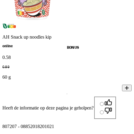
AH Snack up noodles kip
online
BONUS
0
.
58
0
.
89
60 g
Heeft de informatie op deze pagina je geholpen?
807207
-
08852018201021