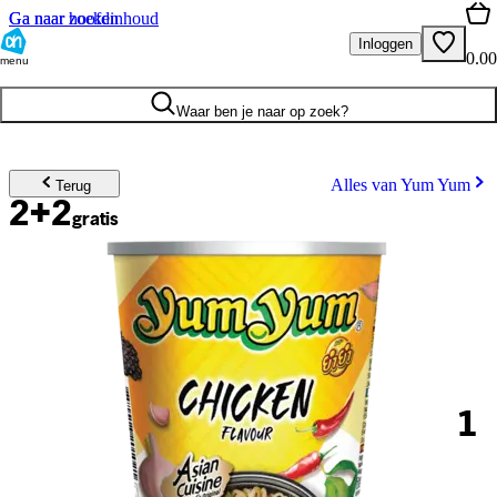
Ga naar hoofdinhoud
Ga naar zoeken
Inloggen
0.00
menu
Waar ben je naar op zoek?
Alles van Yum Yum
Terug
2+2
gratis
1
.