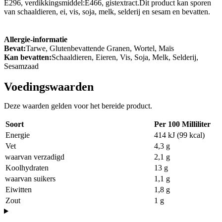
E296, verdikkingsmiddel:E466, gistextract.Dit product kan sporen
van schaaldieren, ei, vis, soja, melk, selderij en sesam en bevatten.
Allergie-informatie
Bevat:
Tarwe, Glutenbevattende Granen, Wortel, Maïs
Kan bevatten:
Schaaldieren, Eieren, Vis, Soja, Melk, Selderij,
Sesamzaad
Voedingswaarden
Deze waarden gelden voor het bereide product.
Soort
Per 100 Milliliter
Energie
414 kJ (99 kcal)
Vet
4,3 g
waarvan verzadigd
2,1 g
Koolhydraten
13 g
waarvan suikers
1,1 g
Eiwitten
1,8 g
Zout
1 g