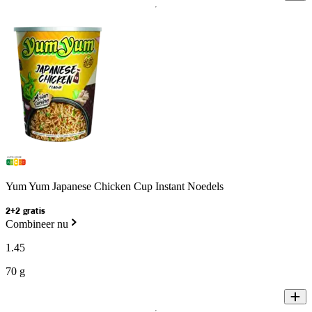
Yum Yum Japanese Chicken Cup Instant Noedels
2+2 gratis
Combineer nu
1
.
45
70 g