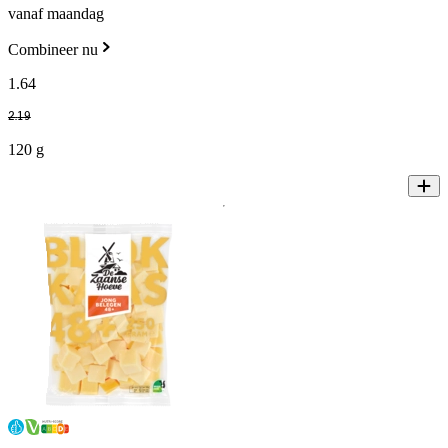
vanaf maandag
Combineer nu
1
.
64
2
.
19
120 g