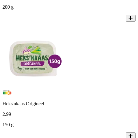
200 g
Heks'nkaas Origineel
2
.
99
150 g