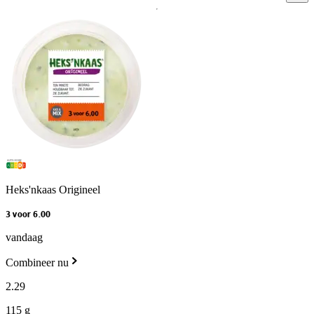
Heks'nkaas Origineel
3 voor 6.00
vandaag
Combineer nu
2
.
29
115 g