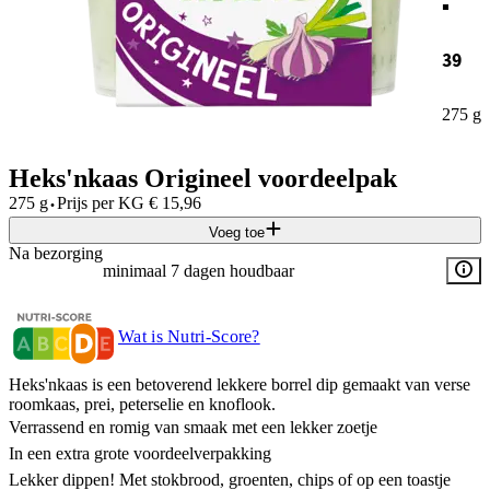
39
275 g
Heks'nkaas Origineel voordeelpak
·
275 g
Prijs per
KG
€
15,96
Voeg toe
Na bezorging
minimaal 7 dagen houdbaar
Wat is Nutri-Score?
Heks'nkaas is een betoverend lekkere borrel dip gemaakt van verse
roomkaas, prei, peterselie en knoflook.
Verrassend en romig van smaak met een lekker zoetje
In een extra grote voordeelverpakking
Lekker dippen! Met stokbrood, groenten, chips of op een toastje