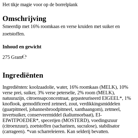
Het tikje magie voor op de borrelplank
Omschrijving
Smeerdip met 16% roomkaas en verse kruiden met suiker en
zoetstoffen.
Inhoud en gewicht
275 Gram
Ingrediënten
Ingrediënten: koolzaadolie, water, 16% roomkaas (MELK), 10%
verse prei, suiker, 3% verse peterselie, 2% room (MELK),
natuurazijn, citroensapconcentraat, gepasteuriseerd EIGEEL*, 1%
knoflook, gemodificeerd zetmeel, zout, verdikkingsmiddelen
(guarpitmeel, johannesbroodpitmeel, xanthaangom), zetmeel,
invertsuiker, conserveermiddel (kaliumsorbaat), EI-
EIWITPOEDER*, specerijen (MOSTERD), voedingszuur
(citroenzuur), zoetstoffen (sacharinen, sucralose), stabilisator
(carrageen). *van scharreleieren. Kan selderij bevatten.