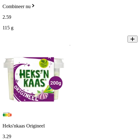
Combineer nu
2
.
59
115 g
Heks'nkaas Origineel
3
.
29