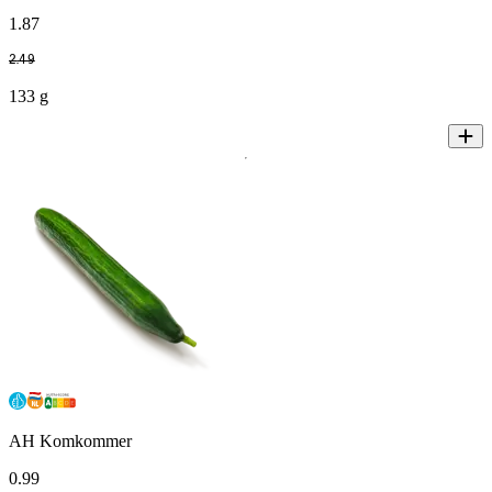
1
.
87
2
.
49
133 g
AH Komkommer
0
.
99