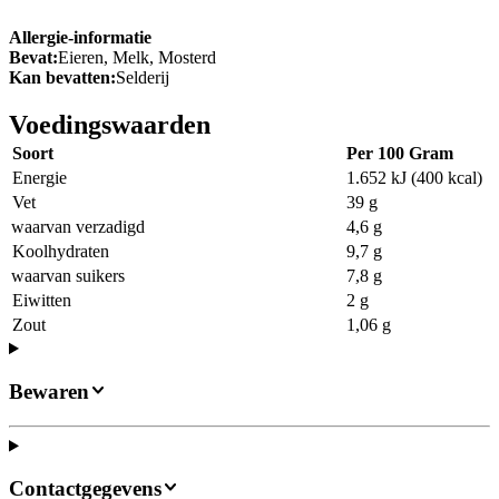
Allergie-informatie
Bevat:
Eieren, Melk, Mosterd
Kan bevatten:
Selderij
Voedingswaarden
Soort
Per 100 Gram
Energie
1.652 kJ (400 kcal)
Vet
39 g
waarvan verzadigd
4,6 g
Koolhydraten
9,7 g
waarvan suikers
7,8 g
Eiwitten
2 g
Zout
1,06 g
Bewaren
Contactgegevens