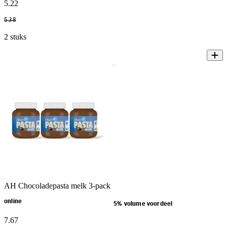
5
.
22
5
.
38
2 stuks
AH Chocoladepasta melk 3-pack
online
5% volume voordeel
7
.
67