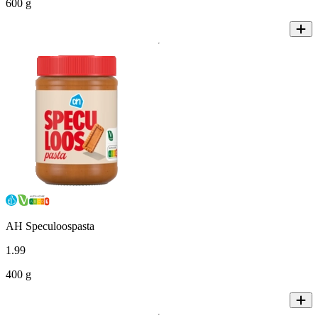
600 g
AH Speculoospasta
1
.
99
400 g