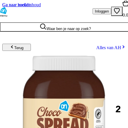
Ga naar hoofdinhoud
Ga naar zoeken
Inloggen
0.
menu
Waar ben je naar op zoek?
Alles van AH
Terug
2
.