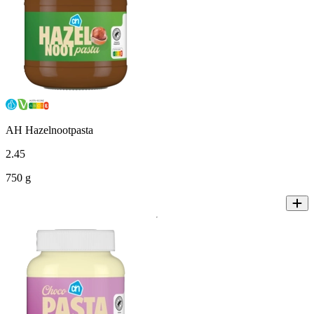
AH Hazelnootpasta
2
.
45
750 g