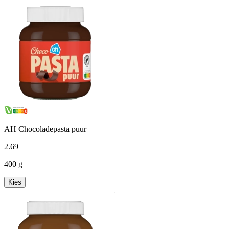
AH Chocoladepasta puur
2
.
69
400 g
Kies