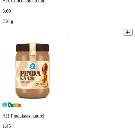
AH Choco spread duo
3
.
69
750 g
AH Pindakaas naturel
1
.
45