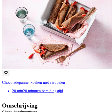
Chocoladepannenkoeken met aardbeien
20
min
20 minuten bereidingstijd
Omschrijving
Choco-hazelnootpasta