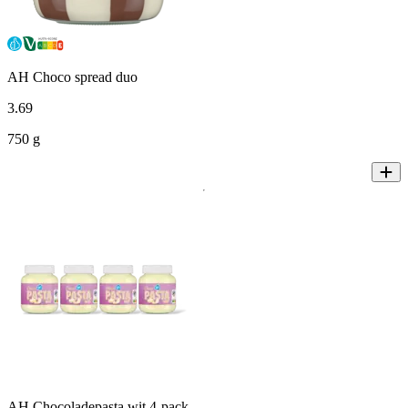
AH Choco spread duo
3
.
69
750 g
AH Chocoladepasta wit 4-pack