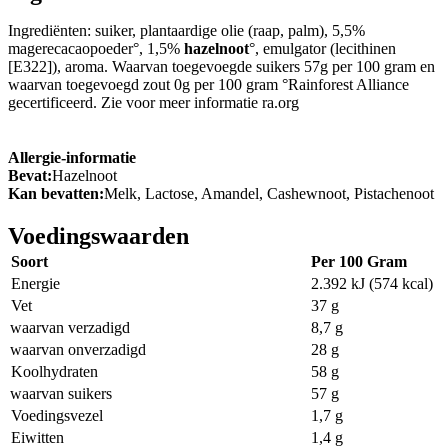
Ingrediënten: suiker, plantaardige olie (raap, palm), 5,5%
magerecacaopoeder°, 1,5%
hazelnoot
°, emulgator (lecithinen
[E322]), aroma. Waarvan toegevoegde suikers 57g per 100 gram en
waarvan toegevoegd zout 0g per 100 gram °Rainforest Alliance
gecertificeerd. Zie voor meer informatie ra.org
Allergie-informatie
Bevat:
Hazelnoot
Kan bevatten:
Melk, Lactose, Amandel, Cashewnoot, Pistachenoot
Voedingswaarden
Soort
Per 100 Gram
Energie
2.392 kJ (574 kcal)
Vet
37 g
waarvan verzadigd
8,7 g
waarvan onverzadigd
28 g
Koolhydraten
58 g
waarvan suikers
57 g
Voedingsvezel
1,7 g
Eiwitten
1,4 g