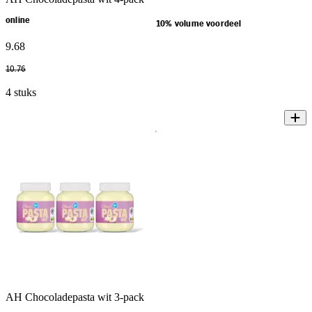
online
10% volume voordeel
9
.
68
10
.
76
4 stuks
AH Chocoladepasta wit 3-pack