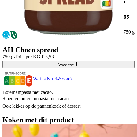
65
750 g
AH Choco spread
·
750 g
Prijs per
KG
€
3,53
Voeg toe
Wat is Nutri-Score?
Boterhampasta met cacao.
Smeuige boterhampasta met cacao
Ook lekker op de pannenkoek of dessert
Koken met dit product