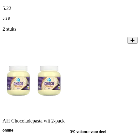
5
.
22
5
.
38
2 stuks
AH Chocoladepasta wit 2-pack
online
3% volume voordeel