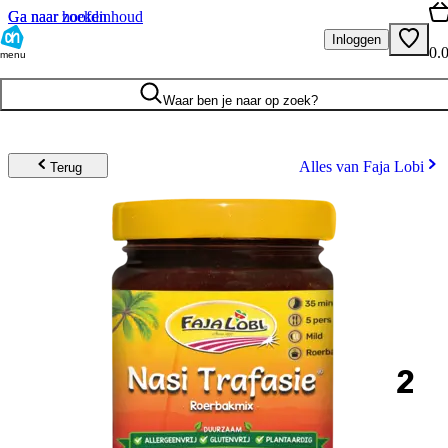
Ga naar hoofdinhoud
Ga naar zoeken
Inloggen
0.
menu
Waar ben je naar op zoek?
Alles van Faja Lobi
Terug
2
.