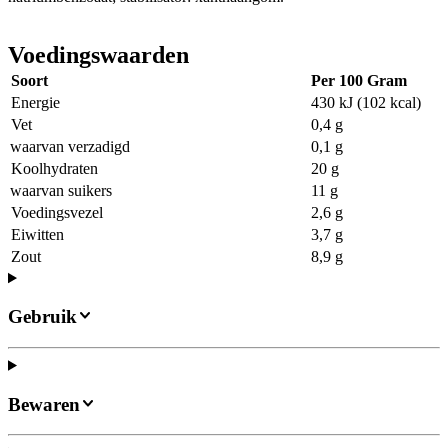
Voedingswaarden
Soort
Per 100 Gram
Energie
430 kJ (102 kcal)
Vet
0,4 g
waarvan verzadigd
0,1 g
Koolhydraten
20 g
waarvan suikers
11 g
Voedingsvezel
2,6 g
Eiwitten
3,7 g
Zout
8,9 g
Gebruik
Bewaren