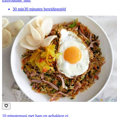
Eenvoudige 'nasi'
30
min
30 minuten bereidingstijd
10 minutennasi met ham en gebakken ei