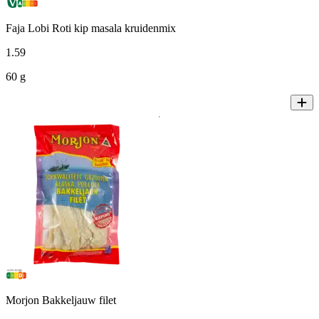
Faja Lobi Roti kip masala kruidenmix
1
.
59
60 g
Morjon Bakkeljauw filet