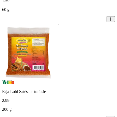
1
.
59
60 g
Faja Lobi Satésaus trafasie
2
.
99
200 g