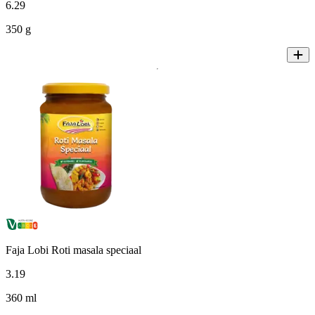
6
.
29
350 g
Faja Lobi Roti masala speciaal
3
.
19
360 ml