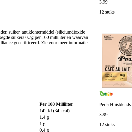
3
.
99
12 stuks
er, suiker, antiklontermiddel (siliciumdioxide
oegde suikers 0,7g per 100 milliliter en waarvan
lliance gecertificeerd. Zie voor meer informatie
Per 100 Milliliter
Perla Huisblends 
142 kJ (34 kcal)
3
.
99
1,4 g
1 g
12 stuks
0,4 g