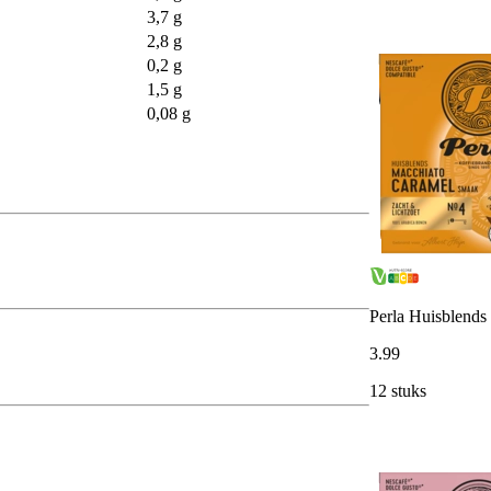
3,7 g
2,8 g
0,2 g
1,5 g
0,08 g
Perla Huisblends 
3
.
99
12 stuks