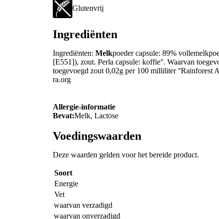
Glutenvrij
Ingrediënten
Ingrediënten:
Melk
poeder capsule: 89% vollemelkpoed
[E551]), zout. Perla capsule: koffie°. Waarvan toegev
toegevoegd zout 0,02g per 100 milliliter °Rainforest A
ra.org
Allergie-informatie
Bevat:
Melk, Lactose
Voedingswaarden
Deze waarden gelden voor het bereide product.
Soort
Energie
Vet
waarvan verzadigd
waarvan onverzadigd