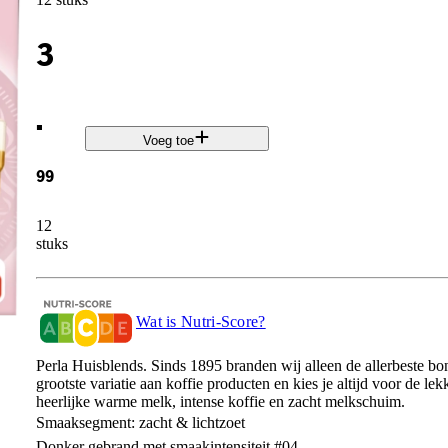
3
.
Voeg toe
99
12
stuks
Wat is Nutri-Score?
Perla Huisblends. Sinds 1895 branden wij alleen de allerbeste bon
grootste variatie aan koffie producten en kies je altijd voor de le
heerlijke warme melk, intense koffie en zacht melkschuim.
Smaaksegment: zacht & lichtzoet​
Donker gebrand​ met smaakintensiteit #04