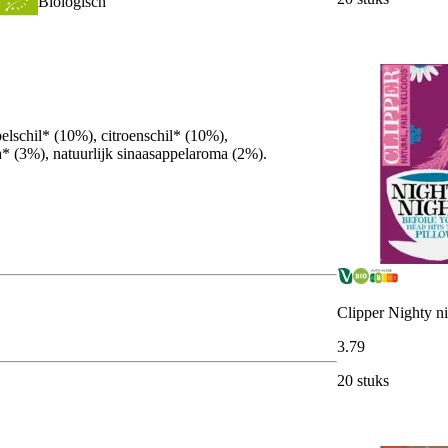
Biologisch
pelschil* (10%), citroenschil* (10%),
a* (3%), natuurlijk sinaasappelaroma (2%).
Clipper Nighty ni
3
.
79
20 stuks