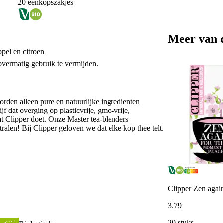
20 eenkopszakjes
Meer van 
pel en citroen
vermatig gebruik te vermijden.
worden alleen pure en natuurlijke ingredienten
f dat overging op plasticvrije, gmo-vrije,
at Clipper doet. Onze Master tea-blenders
ralen! Bij Clipper geloven we dat elke kop thee telt.
Clipper Zen again
3
.
79
20 stuks