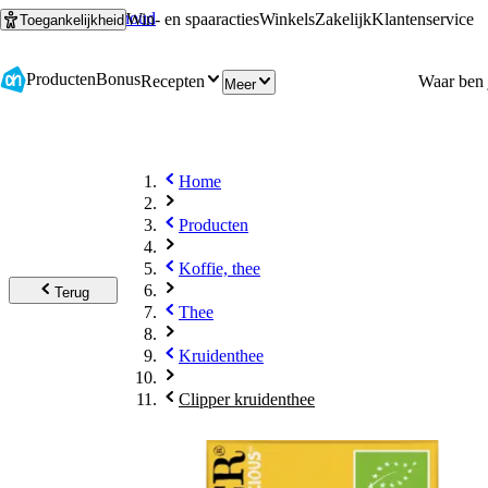
Ga naar hoofdinhoud
Ga naar zoeken
Win- en spaaracties
Winkels
Zakelijk
Klantenservice
Toegankelijkheid
Producten
Bonus
Recepten
Meer
Home
Producten
Koffie, thee
Terug
Thee
Kruidenthee
Clipper kruidenthee