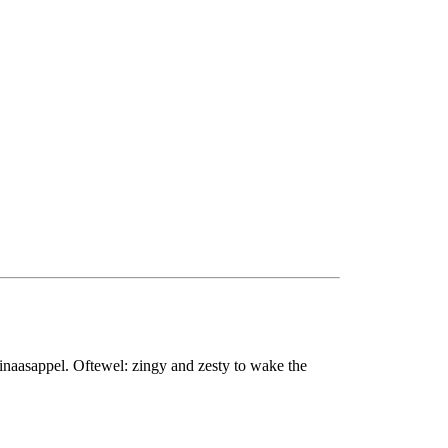
sinaasappel. Oftewel: zingy and zesty to wake the