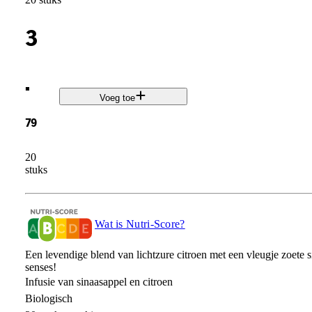
3
.
Voeg toe
79
20
stuks
Wat is Nutri-Score?
Een levendige blend van lichtzure citroen met een vleugje zoete 
senses!
Infusie van sinaasappel en citroen
Biologisch