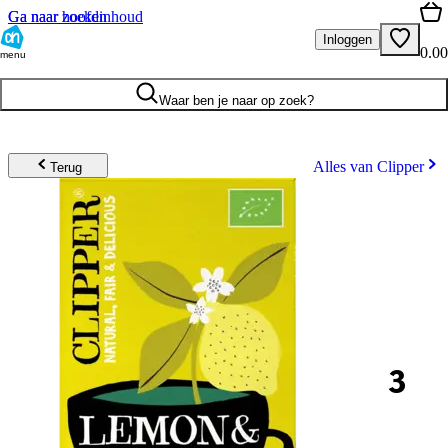
Ga naar hoofdinhoud
Ga naar zoeken
Inloggen
0.00
menu
Waar ben je naar op zoek?
Alles van Clipper
Terug
3
.