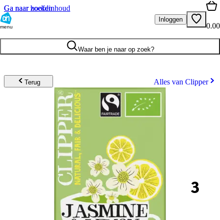
Ga naar hoofdinhoud
Ga naar zoeken
Inloggen
0.00
menu
Waar ben je naar op zoek?
Alles van Clipper
Terug
3
.