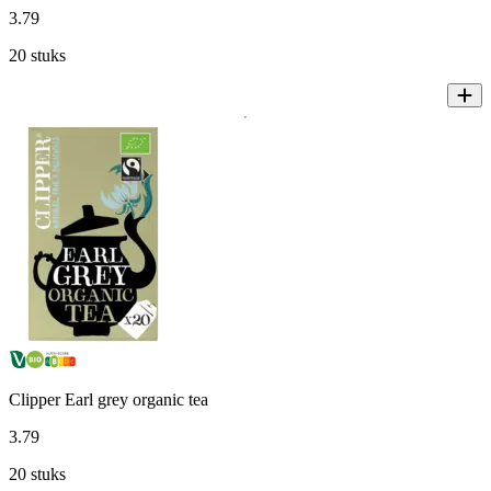
3
.
79
20 stuks
Clipper Earl grey organic tea
3
.
79
20 stuks