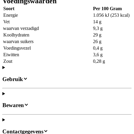
Voedingswaarden
Soort
Per 100 Gram
Energie
1.056 kJ (253 kcal)
Vet
14 g
waarvan verzadigd
9,3 g
Koolhydraten
29 g
waarvan suikers
26 g
Voedingsvezel
0,4 g
Eiwitten
3,6 g
Zout
0,28 g
Gebruik
Bewaren
Contactgegevens