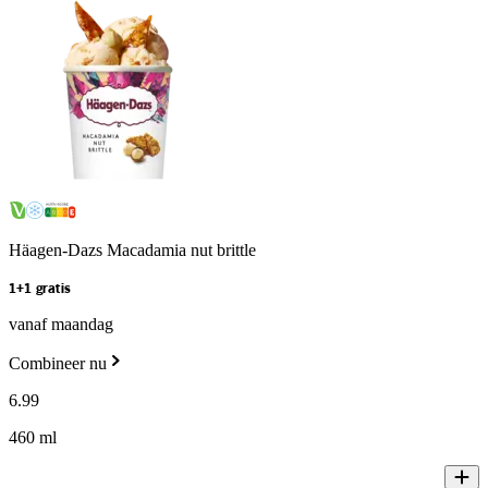
Häagen-Dazs Macadamia nut brittle
1+1 gratis
vanaf maandag
Combineer nu
6
.
99
460 ml