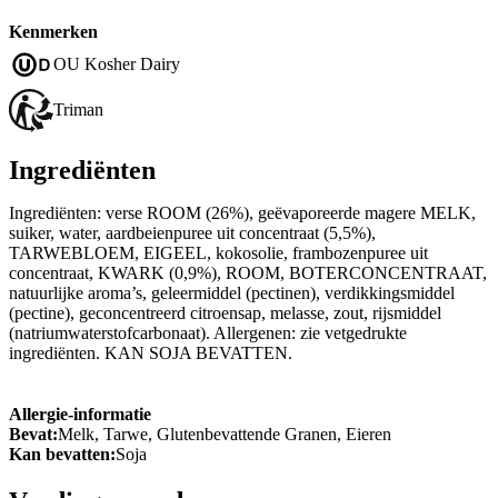
Kenmerken
OU Kosher Dairy
Triman
Ingrediënten
Ingrediënten: verse ROOM (26%), geëvaporeerde magere MELK,
suiker, water, aardbeienpuree uit concentraat (5,5%),
TARWEBLOEM, EIGEEL, kokosolie, frambozenpuree uit
concentraat, KWARK (0,9%), ROOM, BOTERCONCENTRAAT,
natuurlijke aroma’s, geleermiddel (pectinen), verdikkingsmiddel
(pectine), geconcentreerd citroensap, melasse, zout, rijsmiddel
(natriumwaterstofcarbonaat). Allergenen: zie vetgedrukte
ingrediënten. KAN SOJA BEVATTEN.
Allergie-informatie
Bevat:
Melk, Tarwe, Glutenbevattende Granen, Eieren
Kan bevatten:
Soja