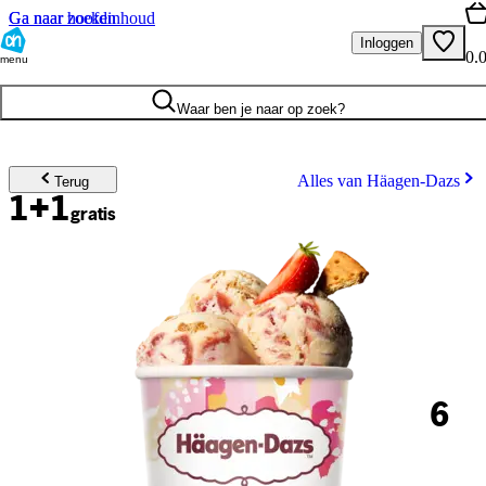
Ga naar hoofdinhoud
Ga naar zoeken
Inloggen
0.
menu
Waar ben je naar op zoek?
Alles van Häagen-Dazs
Terug
1+1
gratis
6
.