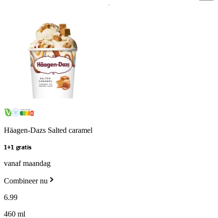
Häagen-Dazs Salted caramel
1+1 gratis
vanaf maandag
Combineer nu
6
.
99
460 ml