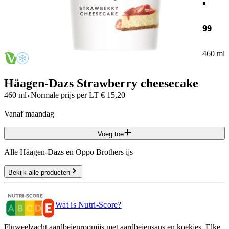
99
460 ml
Häagen-Dazs Strawberry cheesecake
·
460 ml
Normale prijs per
LT
€
15,20
vanaf maandag
Voeg toe
Alle Häagen-Dazs en Oppo Brothers ijs
Bekijk alle producten
Wat is Nutri-Score?
Fluweelzacht aardbeienroomijs met aardbeiensaus en koekjes. Elke