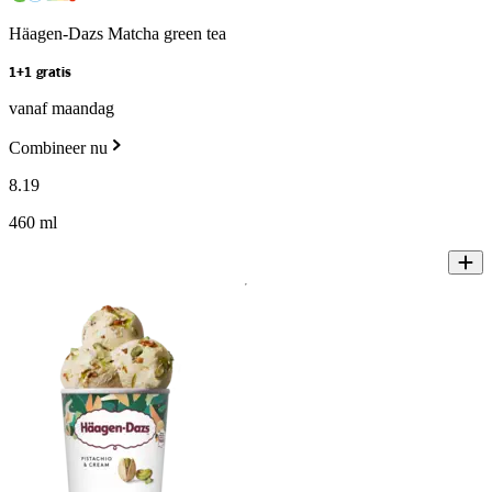
Häagen-Dazs Matcha green tea
1+1 gratis
vanaf maandag
Combineer nu
8
.
19
460 ml