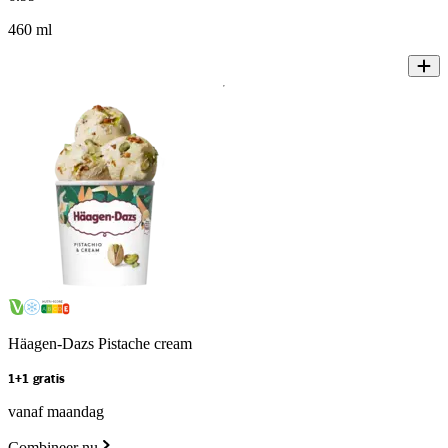
460 ml
Häagen-Dazs Pistache cream
1+1 gratis
vanaf maandag
Combineer nu