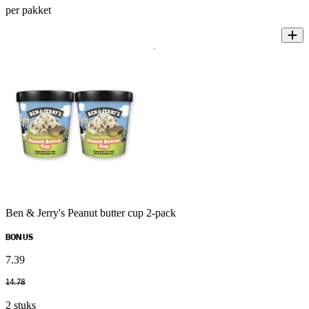
per pakket
Ben & Jerry's Peanut butter cup 2-pack
BONUS
7
.
39
14
.
78
2 stuks