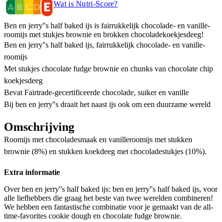
Wat is Nutri-Score?
Ben en jerry''s half baked ijs is fairrukkelijk chocolade- en vanille-
roomijs met stukjes brownie en brokken chocoladekoekjesdeeg!
Ben en jerry''s half baked ijs, fairrukkelijk chocolade- en vanille-
roomijs
Met stukjes chocolate fudge brownie en chunks van chocolate chip
koekjesdeeg
Bevat Fairtrade-gecertificeerde chocolade, suiker en vanille
Bij ben en jerry''s draait het naast ijs ook om een duurzame wereld
Omschrijving
Roomijs met chocoladesmaak en vanilleroomijs met stukken
brownie (8%) en stukken koekdeeg met chocoladestukjes (10%).
Extra informatie
Over ben en jerry''s half baked ijs: ben en jerry''s half baked ijs, voor
alle liefhebbers die graag het beste van twee werelden combineren!
We hebben een fantastische combinatie voor je gemaakt van de all-
time-favorites cookie dough en chocolate fudge brownie.