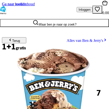
Ga naar hoofdinhoud
Ga naar zoeken
Inloggen
0.00
menu
Waar ben je naar op zoek?
Alles van Ben & Jerry's
Terug
1+1
gratis
7
.