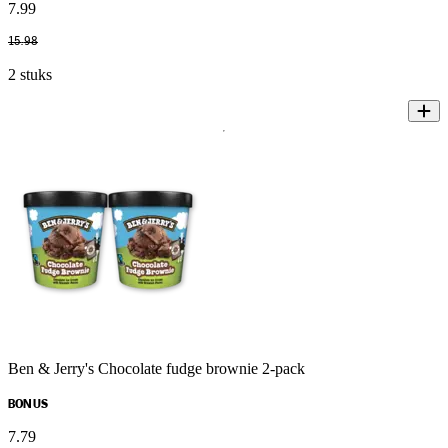
7
.
99
15
.
98
2 stuks
Ben & Jerry's Chocolate fudge brownie 2-pack
BONUS
7
.
79