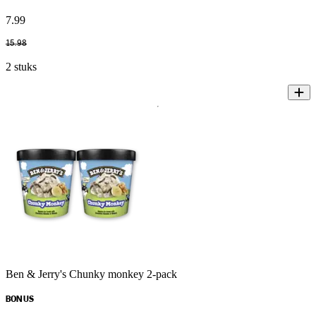
7
.
99
15
.
98
2 stuks
Ben & Jerry's Chunky monkey 2-pack
BONUS