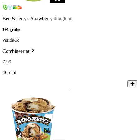
Ben & Jerry's Strawberry doughnut
1+1 gratis
vandaag
Combineer nu
7
.
99
465 ml