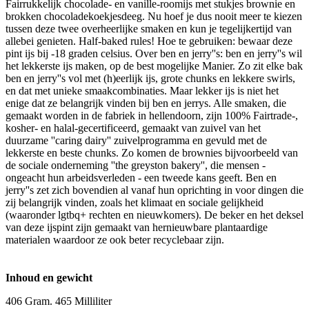
Fairrukkelijk chocolade- en vanille-roomijs met stukjes brownie en
brokken chocoladekoekjesdeeg. Nu hoef je dus nooit meer te kiezen
tussen deze twee overheerlijke smaken en kun je tegelijkertijd van
allebei genieten. Half-baked rules! Hoe te gebruiken: bewaar deze
pint ijs bij -18 graden celsius. Over ben en jerry''s: ben en jerry''s wil
het lekkerste ijs maken, op de best mogelijke Manier. Zo zit elke bak
ben en jerry''s vol met (h)eerlijk ijs, grote chunks en lekkere swirls,
en dat met unieke smaakcombinaties. Maar lekker ijs is niet het
enige dat ze belangrijk vinden bij ben en jerrys. Alle smaken, die
gemaakt worden in de fabriek in hellendoorn, zijn 100% Fairtrade-,
kosher- en halal-gecertificeerd, gemaakt van zuivel van het
duurzame ''caring dairy'' zuivelprogramma en gevuld met de
lekkerste en beste chunks. Zo komen de brownies bijvoorbeeld van
de sociale onderneming ''the greyston bakery'', die mensen -
ongeacht hun arbeidsverleden - een tweede kans geeft. Ben en
jerry''s zet zich bovendien al vanaf hun oprichting in voor dingen die
zij belangrijk vinden, zoals het klimaat en sociale gelijkheid
(waaronder lgtbq+ rechten en nieuwkomers). De beker en het deksel
van deze ijspint zijn gemaakt van hernieuwbare plantaardige
materialen waardoor ze ook beter recyclebaar zijn.
Inhoud en gewicht
406 Gram. 465 Milliliter