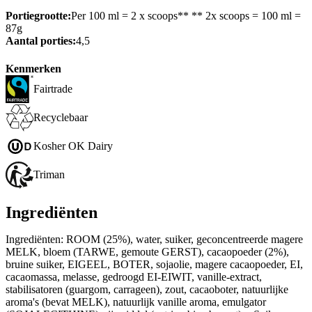
Portiegrootte:
Per 100 ml = 2 x scoops** ** 2x scoops = 100 ml =
87g
Aantal porties:
4,5
Kenmerken
Fairtrade
Recyclebaar
Kosher OK Dairy
Triman
Ingrediënten
Ingrediënten: ROOM (25%), water, suiker, geconcentreerde magere
MELK, bloem (TARWE, gemoute GERST), cacaopoeder (2%),
bruine suiker, EIGEEL, BOTER, sojaolie, magere cacaopoeder, EI,
cacaomassa, melasse, gedroogd EI-EIWIT, vanille-extract,
stabilisatoren (guargom, carrageen), zout, cacaoboter, natuurlijke
aroma's (bevat MELK), natuurlijk vanille aroma, emulgator