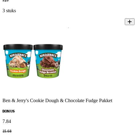
7
.
17
3 stuks
Ben & Jerry's Cookie Dough & Chocolate Fudge Pakket
BONUS
7
.
84
15
.
68