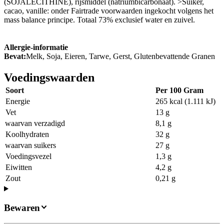
(SOJALECITHINE), rijsmiddel (natriumbicarbonaat). >Suiker,
cacao, vanille: onder Fairtrade voorwaarden ingekocht volgens het
mass balance principe. Totaal 73% exclusief water en zuivel.
Allergie-informatie
Bevat:
Melk, Soja, Eieren, Tarwe, Gerst, Glutenbevattende Granen
Voedingswaarden
Soort
Per 100 Gram
Energie
265 kcal (1.111 kJ)
Vet
13 g
waarvan verzadigd
8,1 g
Koolhydraten
32 g
waarvan suikers
27 g
Voedingsvezel
1,3 g
Eiwitten
4,2 g
Zout
0,21 g
Bewaren