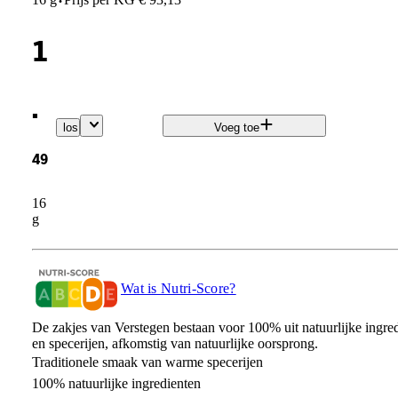
·
1
.
los
Voeg toe
49
16
g
Wat is Nutri-Score?
De zakjes van Verstegen bestaan voor 100% uit natuurlijke ingre
en specerijen, afkomstig van natuurlijke oorsprong.
Traditionele smaak van warme specerijen
100% natuurlijke ingredienten