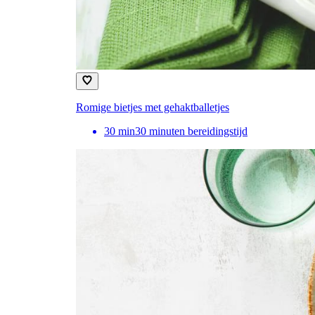
Romige bietjes met gehaktballetjes
30
min
30 minuten bereidingstijd