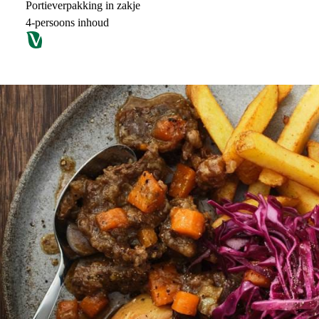
Portieverpakking in zakje
4-persoons inhoud