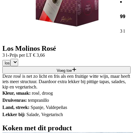
99
3 l
Los Molinos Rosé
·
3 l
Prijs per
LT
€
3,66
los
Voeg toe
Deze rosé is net zo licht en fris als een fruitige witte wijn, maar heeft
iets meer structuur. Daardoor extra lekker bij pittige tapas, salades,
kip en vegetarisch.
Kleur, smaak:
rosé, droog
Druivenras:
tempranillo
Land, streek:
Spanje, Valdepeñas
Lekker bij:
Salade, Vegetarisch
Koken met dit product