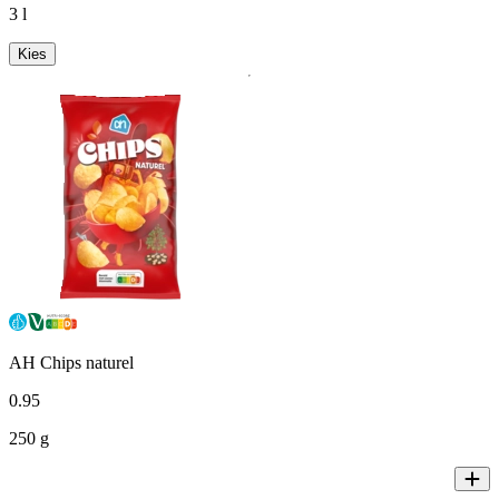
3 l
Kies
AH Chips naturel
0
.
95
250 g