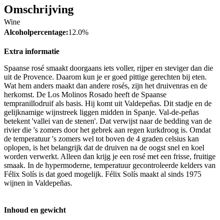
Omschrijving
Wine
Alcoholpercentage:
12.0%
Extra informatie
Spaanse rosé smaakt doorgaans iets voller, rijper en steviger dan die
uit de Provence. Daarom kun je er goed pittige gerechten bij eten.
Wat hem anders maakt dan andere rosés, zijn het druivenras en de
herkomst. De Los Molinos Rosado heeft de Spaanse
tempranillodruif als basis. Hij komt uit Valdepeñas. Dit stadje en de
gelijknamige wijnstreek liggen midden in Spanje. Val-de-peñas
betekent 'vallei van de stenen'. Dat verwijst naar de bedding van de
rivier die 's zomers door het gebrek aan regen kurkdroog is. Omdat
de temperatuur 's zomers wel tot boven de 4 graden celsius kan
oplopen, is het belangrijk dat de druiven na de oogst snel en koel
worden verwerkt. Alleen dan krijg je een rosé met een frisse, fruitige
smaak. In de hypermoderne, temperatuur gecontroleerde kelders van
Félix Solís is dat goed mogelijk. Félix Solís maakt al sinds 1975
wijnen in Valdepeñas.
Inhoud en gewicht