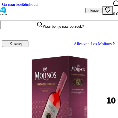
Ga naar hoofdinhoud
Ga naar zoeken
Inloggen
0.
menu
Waar ben je naar op zoek?
Alles van Los Molinos
Terug
10
.