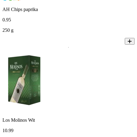
AH Chips paprika
0
.
95
250 g
Los Molinos Wit
10
.
99