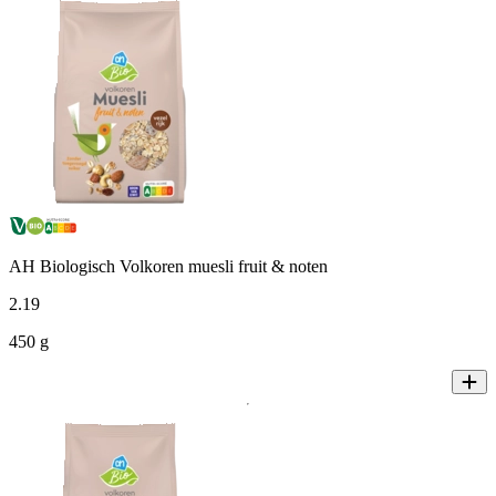
AH Biologisch Volkoren muesli fruit & noten
2
.
19
450 g