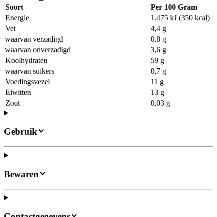
Soort
Per 100 Gram
Energie
1.475 kJ (350 kcal)
Vet
4,4 g
waarvan verzadigd
0,8 g
waarvan onverzadigd
3,6 g
Koolhydraten
59 g
waarvan suikers
0,7 g
Voedingsvezel
11 g
Eiwitten
13 g
Zout
0,03 g
Gebruik
Bewaren
Contactgegevens