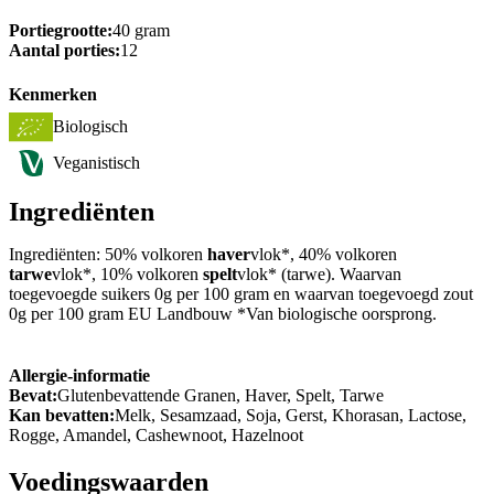
Portiegrootte:
40 gram
Aantal porties:
12
Kenmerken
Biologisch
Veganistisch
Ingrediënten
Ingrediënten: 50% volkoren
haver
vlok*, 40% volkoren
tarwe
vlok*, 10% volkoren
spelt
vlok* (tarwe). Waarvan
toegevoegde suikers 0g per 100 gram en waarvan toegevoegd zout
0g per 100 gram EU Landbouw *Van biologische oorsprong.
Allergie-informatie
Bevat:
Glutenbevattende Granen, Haver, Spelt, Tarwe
Kan bevatten:
Melk, Sesamzaad, Soja, Gerst, Khorasan, Lactose,
Rogge, Amandel, Cashewnoot, Hazelnoot
Voedingswaarden