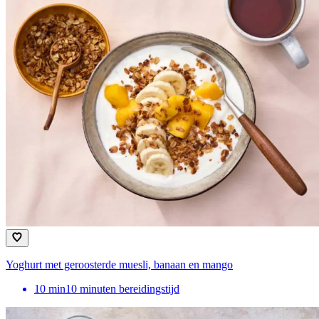
Yoghurt met geroosterde muesli, banaan en mango
10
min
10 minuten bereidingstijd