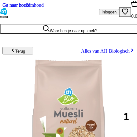
Ga naar hoofdinhoud
Ga naar zoeken
Inloggen
0.
menu
Waar ben je naar op zoek?
Alles van AH Biologisch
Terug
1
.