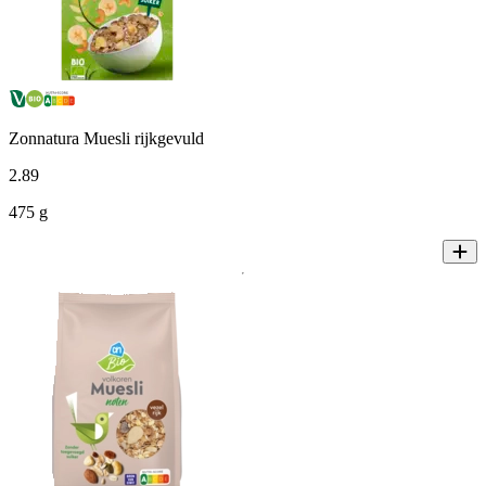
Zonnatura Muesli rijkgevuld
2
.
89
475 g