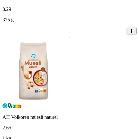
3
.
29
375 g
AH Volkoren muesli naturel
2
.
65
1 kg