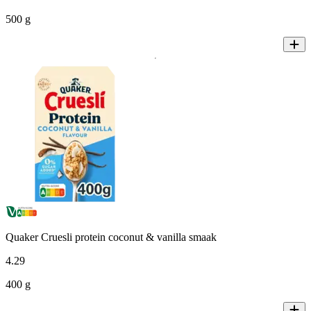
500 g
Quaker Cruesli protein coconut & vanilla smaak
4
.
29
400 g