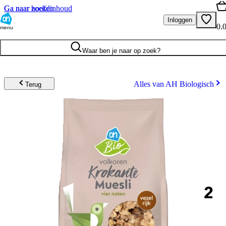
Ga naar hoofdinhoud
Ga naar zoeken
Inloggen
0.
menu
Waar ben je naar op zoek?
Alles van AH Biologisch
Terug
2
.