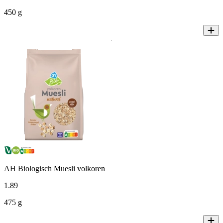
450 g
AH Biologisch Muesli volkoren
1
.
89
475 g