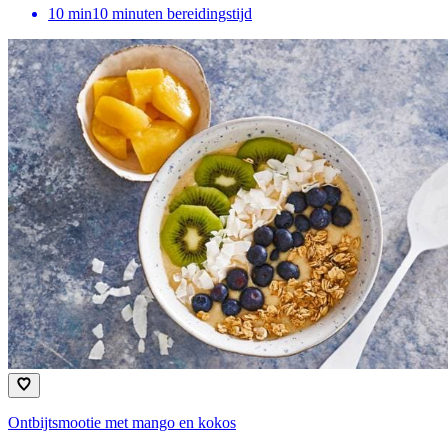
10
min
10 minuten bereidingstijd
Ontbijtsmootie met mango en kokos