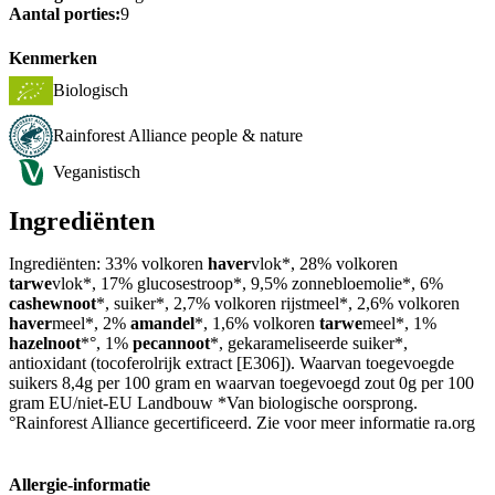
Aantal porties:
9
Kenmerken
Biologisch
Rainforest Alliance people & nature
Veganistisch
Ingrediënten
Ingrediënten: 33% volkoren
haver
vlok*, 28% volkoren
tarwe
vlok*, 17% glucosestroop*, 9,5% zonnebloemolie*, 6%
cashewnoot
*, suiker*, 2,7% volkoren rijstmeel*, 2,6% volkoren
haver
meel*, 2%
amandel
*, 1,6% volkoren
tarwe
meel*, 1%
hazelnoot
*°, 1%
pecannoot
*, gekarameliseerde suiker*,
antioxidant (tocoferolrijk extract [E306]). Waarvan toegevoegde
suikers 8,4g per 100 gram en waarvan toegevoegd zout 0g per 100
gram EU/niet-EU Landbouw *Van biologische oorsprong.
°Rainforest Alliance gecertificeerd. Zie voor meer informatie ra.org
Allergie-informatie