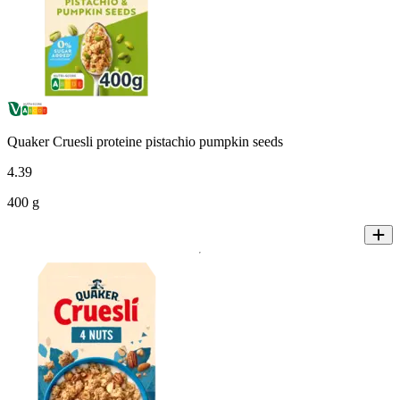
Quaker Cruesli proteine pistachio pumpkin seeds
4
.
39
400 g