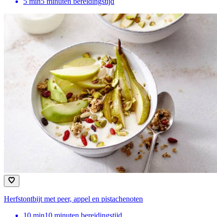
5
min
5 minuten bereidingstijd
Herfstontbijt met peer, appel en pistachenoten
10
min
10 minuten bereidingstijd