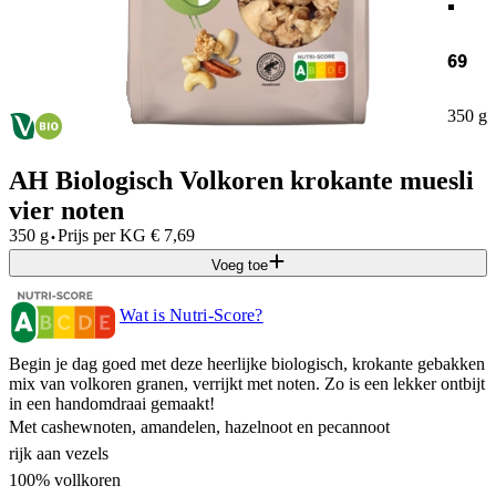
69
350 g
AH Biologisch Volkoren krokante muesli
vier noten
·
350 g
Prijs per
KG
€
7,69
Voeg toe
Wat is Nutri-Score?
Begin je dag goed met deze heerlijke biologisch, krokante gebakken
mix van volkoren granen, verrijkt met noten. Zo is een lekker ontbijt
in een handomdraai gemaakt!
Met cashewnoten, amandelen, hazelnoot en pecannoot
rijk aan vezels
100% vollkoren