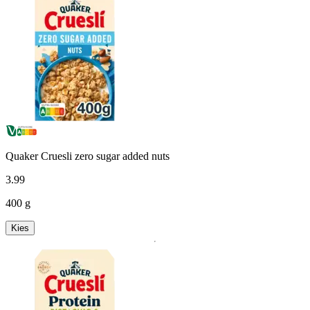
Quaker Cruesli zero sugar added nuts
3
.
99
400 g
Kies