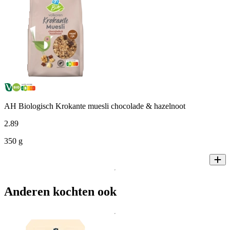
AH Biologisch Krokante muesli chocolade & hazelnoot
2
.
89
350 g
Anderen kochten ook