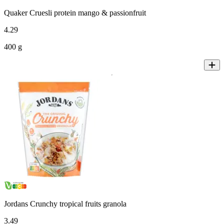
Quaker Cruesli protein mango & passionfruit
4
.
29
400 g
Jordans Crunchy tropical fruits granola
3
.
49