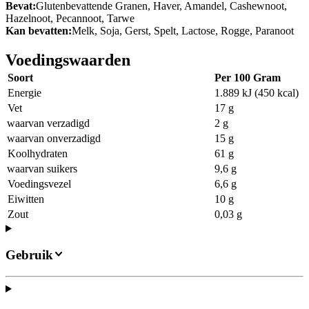
Bevat:
Glutenbevattende Granen, Haver, Amandel, Cashewnoot,
Hazelnoot, Pecannoot, Tarwe
Kan bevatten:
Melk, Soja, Gerst, Spelt, Lactose, Rogge, Paranoot
Voedingswaarden
Soort
Per 100 Gram
Energie
1.889 kJ (450 kcal)
Vet
17 g
waarvan verzadigd
2 g
waarvan onverzadigd
15 g
Koolhydraten
61 g
waarvan suikers
9,6 g
Voedingsvezel
6,6 g
Eiwitten
10 g
Zout
0,03 g
Gebruik