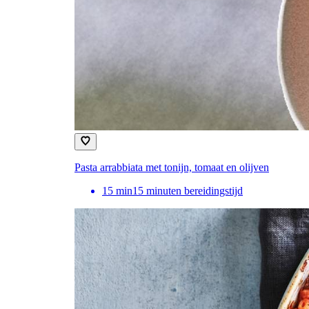
Pasta arrabbiata met tonijn, tomaat en olijven
15
min
15 minuten bereidingstijd