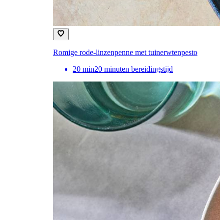
Romige rode-linzenpenne met tuinerwtenpesto
20
min
20 minuten bereidingstijd