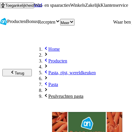
Ga naar hoofdinhoud
Ga naar zoeken
Win- en spaaracties
Winkels
Zakelijk
Klantenservice
Toegankelijkheid
Producten
Bonus
Recepten
Meer
Home
Producten
Pasta, rijst, wereldkeuken
Terug
Pasta
Peulvruchten pasta