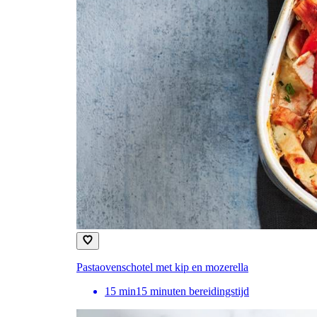
Pastaovenschotel met kip en mozerella
15
min
15 minuten bereidingstijd