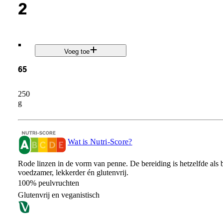
2
.
Voeg toe
65
250
g
Wat is Nutri-Score?
Rode linzen in de vorm van penne. De bereiding is hetzelfde als 
voedzamer, lekkerder én glutenvrij.
100% peulvruchten
Glutenvrij en veganistisch