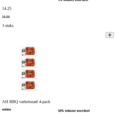
5% volume voordeel
14
.
25
15
.
00
3 stuks
AH BBQ varkenssaté 4-pack
online
10% volume voordeel