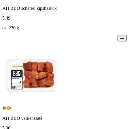
AH BBQ scharrel kipshaslick
5
.
49
ca. 230 g
AH BBQ varkenssaté
5
.
00