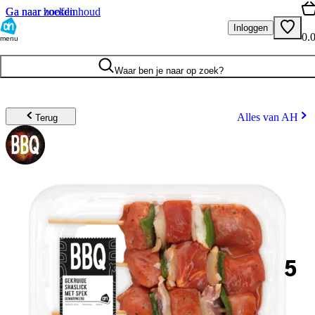
Ga naar hoofdinhoud
Ga naar zoeken
Inloggen
0.
menu
Waar ben je naar op zoek?
Alles van AH
Terug
5
.