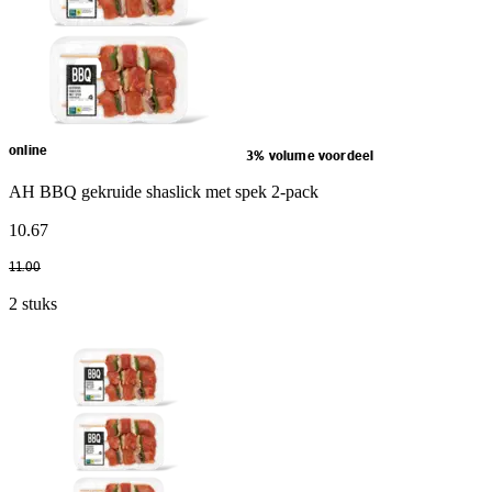
online
3% volume voordeel
AH BBQ gekruide shaslick met spek 2-pack
10
.
67
11
.
00
2 stuks