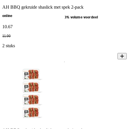
AH BBQ gekruide shaslick met spek 2-pack
online
3% volume voordeel
10
.
67
11
.
00
2 stuks