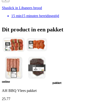
Shaslick in Libanees brood
15
min
15 minuten bereidingstijd
Dit product in een pakket
online
pakket
AH BBQ Vlees pakket
25
.
77