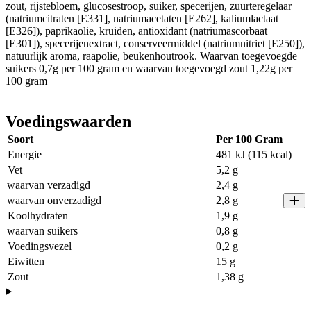
zout, rijstebloem, glucosestroop, suiker, specerijen, zuurteregelaar
(natriumcitraten [E331], natriumacetaten [E262], kaliumlactaat
[E326]), paprikaolie, kruiden, antioxidant (natriumascorbaat
[E301]), specerijenextract, conserveermiddel (natriumnitriet [E250]),
natuurlijk aroma, raapolie, beukenhoutrook. Waarvan toegevoegde
suikers 0,7g per 100 gram en waarvan toegevoegd zout 1,22g per
100 gram
Voedingswaarden
Soort
Per 100 Gram
Energie
481 kJ (115 kcal)
Vet
5,2 g
waarvan verzadigd
2,4 g
waarvan onverzadigd
2,8 g
Koolhydraten
1,9 g
waarvan suikers
0,8 g
Voedingsvezel
0,2 g
Eiwitten
15 g
Zout
1,38 g