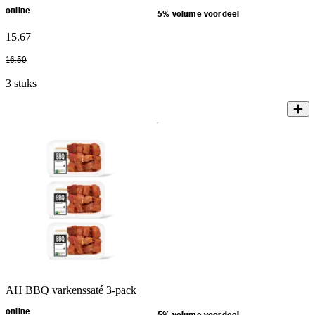
online
5% volume voordeel
15
.
67
16
.
50
3 stuks
AH BBQ varkenssaté 3-pack
online