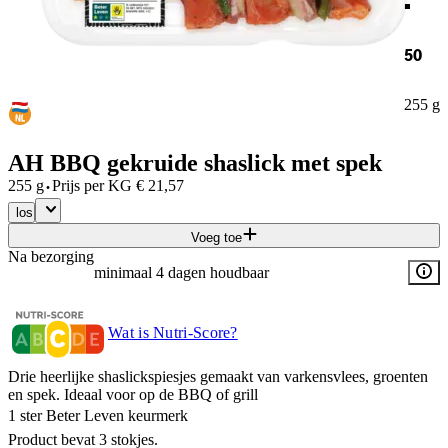
50
255 g
AH BBQ gekruide shaslick met spek
·
255 g
Prijs per
KG
€
21,57
los
Voeg toe
Na bezorging
minimaal 4 dagen houdbaar
Wat is Nutri-Score?
Drie heerlijke shaslickspiesjes gemaakt van varkensvlees, groenten
en spek. Ideaal voor op de BBQ of grill
1 ster Beter Leven keurmerk
Product bevat 3 stokjes.