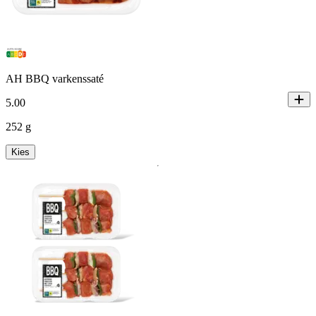
AH BBQ varkenssaté
5
.
00
252 g
Kies