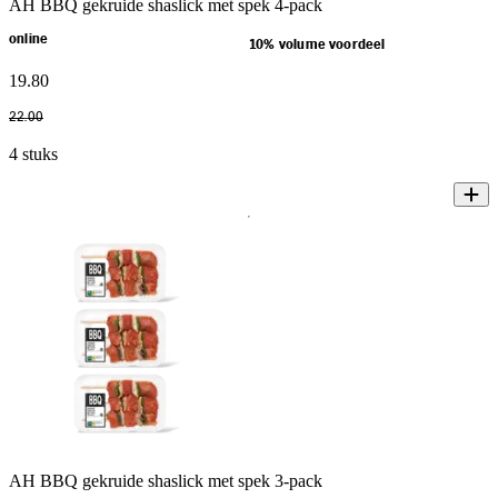
AH BBQ gekruide shaslick met spek 4-pack
online
10% volume voordeel
19
.
80
22
.
00
4 stuks
AH BBQ gekruide shaslick met spek 3-pack