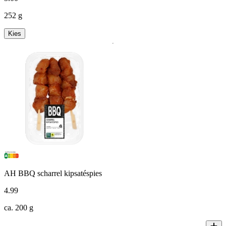
252 g
Kies
AH BBQ scharrel kipsatéspies
4
.
99
ca. 200 g