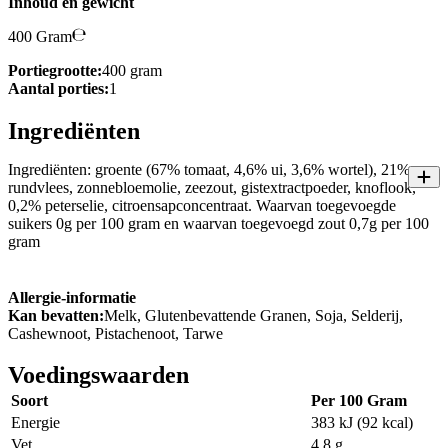
Inhoud en gewicht
400 Gram
Portiegrootte:
400 gram
Aantal porties:
1
Ingrediënten
Ingrediënten: groente (67% tomaat, 4,6% ui, 3,6% wortel), 21%
rundvlees, zonnebloemolie, zeezout, gistextractpoeder, knoflook,
0,2% peterselie, citroensapconcentraat. Waarvan toegevoegde
suikers 0g per 100 gram en waarvan toegevoegd zout 0,7g per 100
gram
Allergie-informatie
Kan bevatten:
Melk, Glutenbevattende Granen, Soja, Selderij,
Cashewnoot, Pistachenoot, Tarwe
Voedingswaarden
Soort
Per 100 Gram
Energie
383 kJ (92 kcal)
Vet
4,8 g