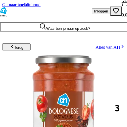
Ga naar hoofdinhoud
Ga naar zoeken
Inloggen
0.
menu
Waar ben je naar op zoek?
Alles van AH
Terug
3
.