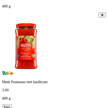
400 g
Mutti Pastasaus met basilicum
3
.
99
400 g
Kies