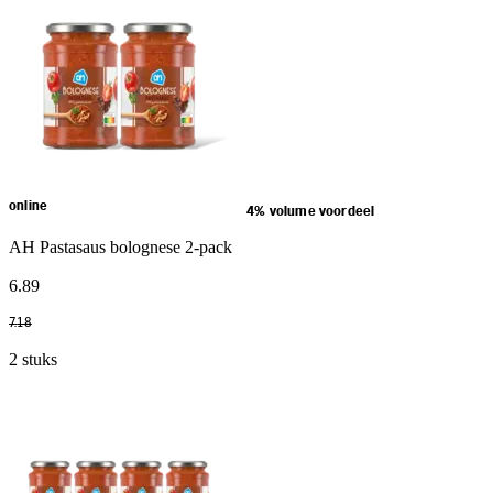
online
4% volume voordeel
AH Pastasaus bolognese 2-pack
6
.
89
7
.
18
2 stuks