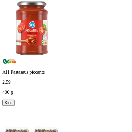
AH Pastasaus piccante
2
.
59
400 g
Kies