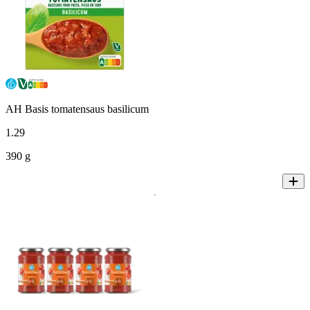
AH Basis tomatensaus basilicum
1
.
29
390 g