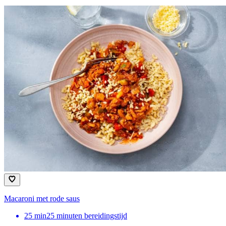
Macaroni met rode saus
25
min
25 minuten bereidingstijd