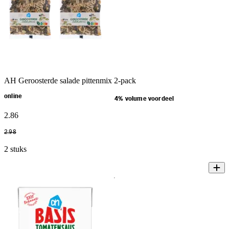
AH Geroosterde salade pittenmix 2-pack
online
4% volume voordeel
2
.
86
2
.
98
2 stuks