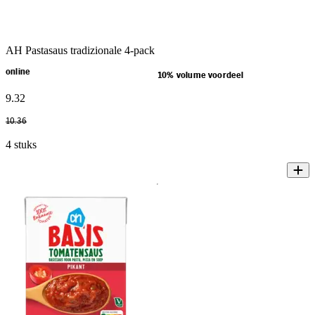
AH Pastasaus tradizionale 4-pack
online
10% volume voordeel
9
.
32
10
.
36
4 stuks