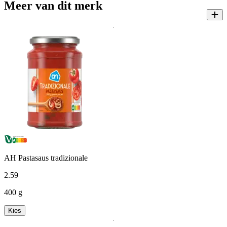
Meer van dit merk
AH Pastasaus tradizionale
2
.
59
400 g
Kies