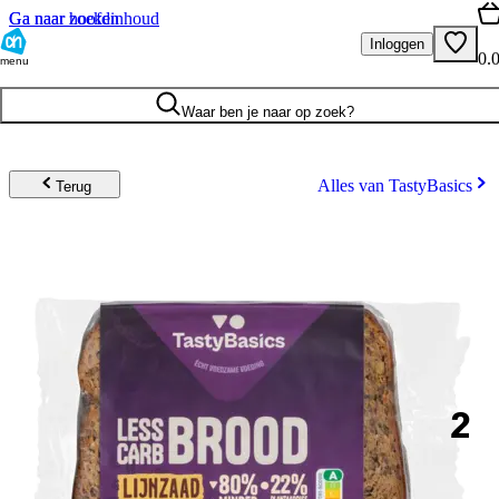
Ga naar hoofdinhoud
Ga naar zoeken
Inloggen
0.
menu
Waar ben je naar op zoek?
Alles van TastyBasics
Terug
2
.