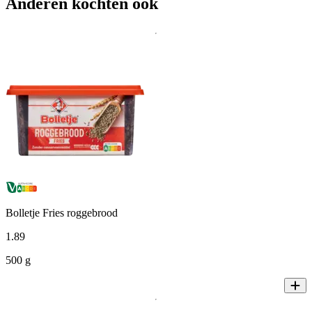
Anderen kochten ook
Bolletje Fries roggebrood
1
.
89
500 g