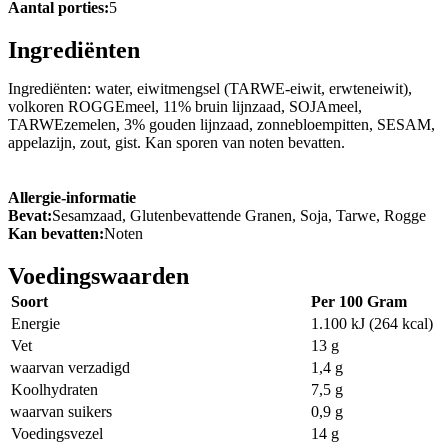
Aantal porties:
5
Ingrediënten
Ingrediënten: water, eiwitmengsel (TARWE-eiwit, erwteneiwit),
volkoren ROGGEmeel, 11% bruin lijnzaad, SOJAmeel,
TARWEzemelen, 3% gouden lijnzaad, zonnebloempitten, SESAM,
appelazijn, zout, gist. Kan sporen van noten bevatten.
Allergie-informatie
Bevat:
Sesamzaad, Glutenbevattende Granen, Soja, Tarwe, Rogge
Kan bevatten:
Noten
Voedingswaarden
Soort
Per 100 Gram
Energie
1.100 kJ (264 kcal)
Vet
13 g
waarvan verzadigd
1,4 g
Koolhydraten
7,5 g
waarvan suikers
0,9 g
Voedingsvezel
14 g