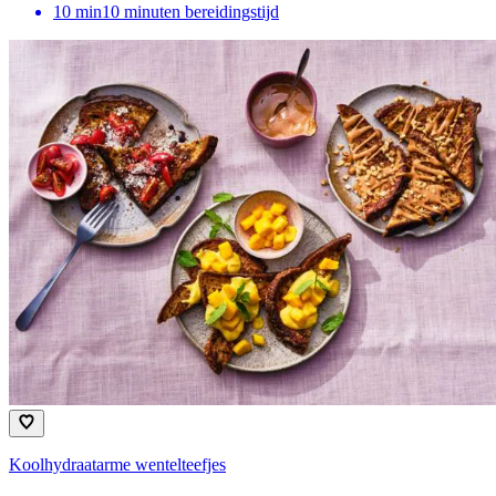
10
min
10 minuten bereidingstijd
Koolhydraatarme wentelteefjes