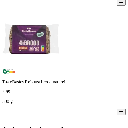
TastyBasics Robuust brood naturel
2
.
99
300 g