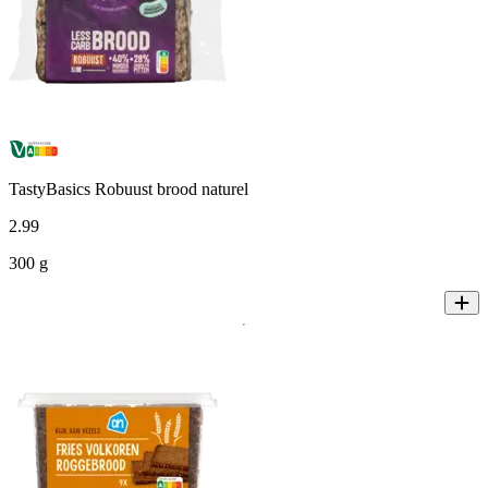
TastyBasics Robuust brood naturel
2
.
99
300 g