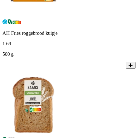
AH Fries roggebrood kuipje
1
.
69
500 g