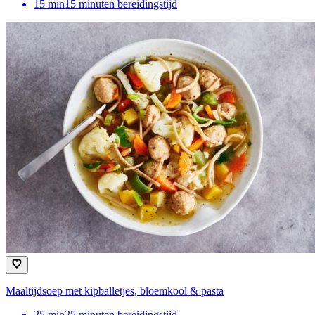
15
min
15 minuten bereidingstijd
Maaltijdsoep met kipballetjes, bloemkool & pasta
25
min
25 minuten bereidingstijd