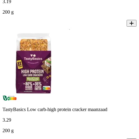
3
.
19
200 g
TastyBasics Low carb-high protein cracker maanzaad
3
.
29
200 g