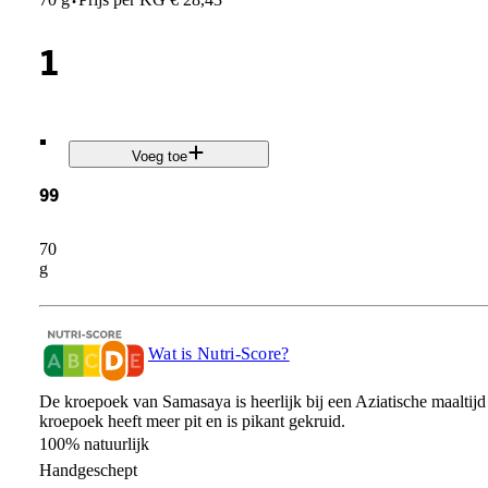
·
1
.
Voeg toe
99
70
g
Wat is Nutri-Score?
De kroepoek van Samasaya is heerlijk bij een Aziatische maaltijd
kroepoek heeft meer pit en is pikant gekruid.
100% natuurlijk
Handgeschept