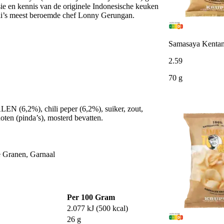
ssie en kennis van de originele Indonesische keuken
ali’s meest beroemde chef Lonny Gerungan.
Samasaya Kentan
2
.
59
70 g
N (6,2%), chili peper (6,2%), suiker, zout,
en (pinda’s), mosterd bevatten.
e Granen, Garnaal
Per 100 Gram
2.077 kJ (500 kcal)
26 g