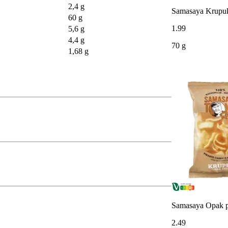
2,4 g
Samasaya Krupuk
60 g
1
.
99
5,6 g
4,4 g
70 g
1,68 g
Samasaya Opak p
2
.
49