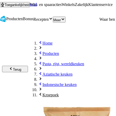
Ga naar hoofdinhoud
Ga naar zoeken
Win- en spaaracties
Winkels
Zakelijk
Klantenservice
Toegankelijkheid
Producten
Bonus
Recepten
Meer
Home
Producten
Pasta, rijst, wereldkeuken
Terug
Aziatische keuken
Indonesische keuken
Kroepoek