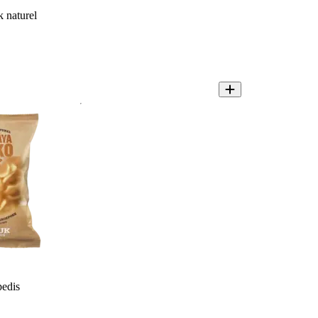
 naturel
edis