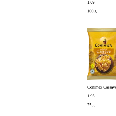
1
.
09
100 g
Conimex Cassave
1
.
95
75 g