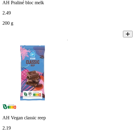
AH Praliné bloc melk
2
.
49
200 g
AH Vegan classic reep
2
.
19