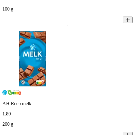
100 g
AH Reep melk
1
.
89
200 g