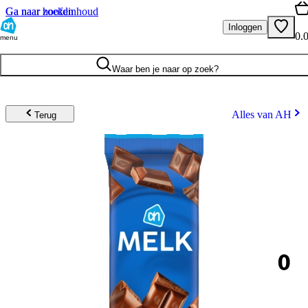
Ga naar hoofdinhoud
Ga naar zoeken
Inloggen
0.
menu
Waar ben je naar op zoek?
Alles van AH
Terug
0
.