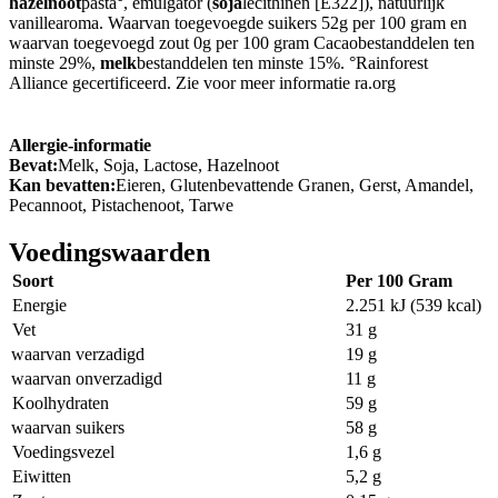
hazelnoot
pasta°, emulgator (
soja
lecithinen [E322]), natuurlijk
vanillearoma. Waarvan toegevoegde suikers 52g per 100 gram en
waarvan toegevoegd zout 0g per 100 gram Cacaobestanddelen ten
minste 29%,
melk
bestanddelen ten minste 15%. °Rainforest
Alliance gecertificeerd. Zie voor meer informatie ra.org
Allergie-informatie
Bevat:
Melk, Soja, Lactose, Hazelnoot
Kan bevatten:
Eieren, Glutenbevattende Granen, Gerst, Amandel,
Pecannoot, Pistachenoot, Tarwe
Voedingswaarden
Soort
Per 100 Gram
Energie
2.251 kJ (539 kcal)
Vet
31 g
waarvan verzadigd
19 g
waarvan onverzadigd
11 g
Koolhydraten
59 g
waarvan suikers
58 g
Voedingsvezel
1,6 g
Eiwitten
5,2 g