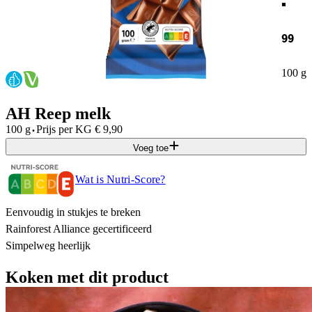
99
100 g
AH Reep melk
·
100 g
Prijs per
KG
€
9,90
Voeg toe
Wat is Nutri-Score?
Eenvoudig in stukjes te breken
Rainforest Alliance gecertificeerd
Simpelweg heerlijk
Koken met dit product