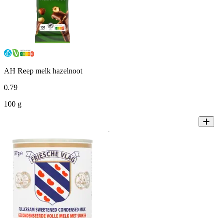
AH Reep melk hazelnoot
0
.
79
100 g