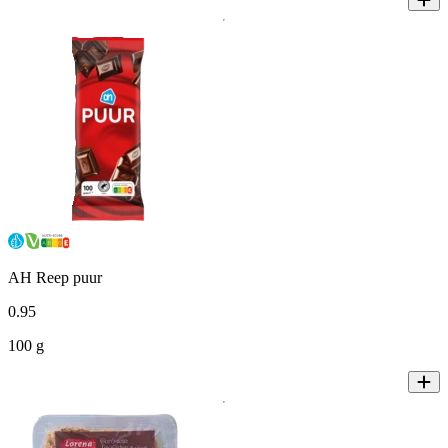
AH Reep puur
0
.
95
100 g