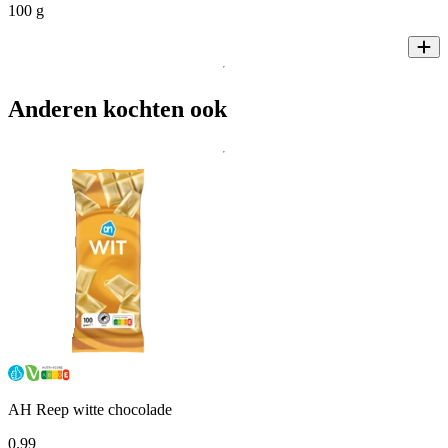
100 g
Anderen kochten ook
AH Reep witte chocolade
0
.
99