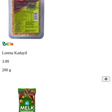
Lorena Kadayif
3
.
99
200 g