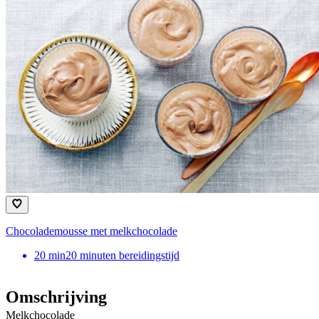
Chocolademousse met melkchocolade
20
min
20 minuten bereidingstijd
Omschrijving
Melkchocolade