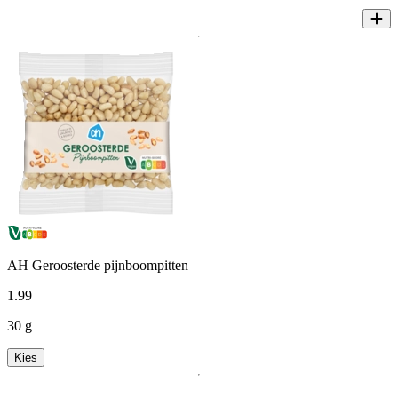
AH Geroosterde pijnboompitten
1
.
99
30 g
Kies