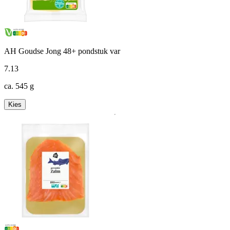
AH Goudse Jong 48+ pondstuk var
7
.
13
ca. 545 g
Kies