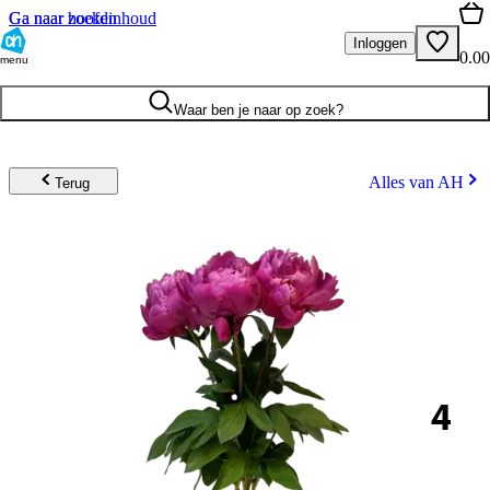
Ga naar hoofdinhoud
Ga naar zoeken
Inloggen
0.00
menu
Waar ben je naar op zoek?
Alles van AH
Terug
4
.